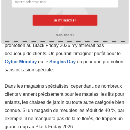
d’intérêt, tandis que le reste de la gamme sert de
complément à celle-ci.
Je m’inscris !
Dans un grand magasin de meubles, il n’y a généralement
Non, merci.
pas de catégorie de ce type, c’est pourquoi une telle
promotion au Black Friday 2026 n’y attirerait pas
beaucoup de clients. On pourrait l’imaginer plutôt pour le
Cyber Monday
ou le
Singles Day
ou pour une promotion
sans occasion spéciale.
Dans les magasins spécialisés, cependant, de nombreux
clients viennent précisément pour les matelas, les lits pour
enfants, les chaises de jardin ou toute autre catégorie bien
connue. Si un magasin de meubles les réduit de 40 %, par
exemple, il ne manquera pas de faire florès, de frapper un
grand coup au Black Friday 2026.