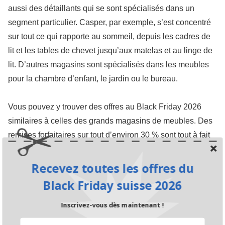
aussi des détaillants qui se sont spécialisés dans un
segment particulier. Casper, par exemple, s’est concentré
sur tout ce qui rapporte au sommeil, depuis les cadres de
lit et les tables de chevet jusqu’aux matelas et au linge de
lit. D’autres magasins sont spécialisés dans les meubles
pour la chambre d’enfant, le jardin ou le bureau.
Vous pouvez y trouver des offres au Black Friday 2026
similaires à celles des grands magasins de meubles. Des
remises forfaitaires sur tout d’environ 30 % sont tout à fait
envisageables, tandis que des soldes pourraient permettre
de réaliser des économies bien plus importantes. Mais on
Recevez toutes les offres du
peut aussi imaginer que les magasins de meubles
Black Friday suisse 2026
spécialisés offrent une réduction sur une catégorie de leur
Inscrivez-vous dès maintenant !
gamme. Cela est particulièrement probable si une
catégorie, comme les matelas, est clairement le centre