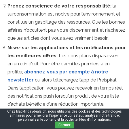
Prenez conscience de votre responsabilité:
la
surconsommation est nocive pour l’environnement et
constitue un gaspillage des ressources. Que les bonnes
affaires n’occultent pas votre discernement et n’achetez
que les articles dont vous avez vraiment besoin.
Misez sur les applications et les notifications pour
les meilleures offres:
Les bons plans disparaissent
en un clin d’œil. Pour être parmi les premiers à en
profiter,
abonnez-vous par exemple à notre
newsletter
ou alors téléchargez l’app de Preispirat.
Dans l’application, vous pouvez recevoir en temps réel
des notifications push lorsqu’un produit de votre liste
d’achats bénéficie d’une réduction importante.
Chez blackfridaydeals.ch, nous utilisons des cookies et des technologies
Faites vos achats en toute sérénité, même le jour
similaires pour améliorer l’expérience utilisateur, analyser notre trafic et
personnaliser le contenu et la publicité.
Plus d’informations
.
du Black Friday:
Évitez les longues files d’attente
Fermer