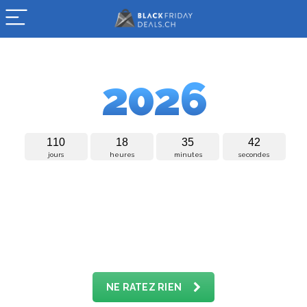
BLACK FRIDAY
2026
1
1
0
1
8
3
5
4
1
jours
heures
minutes
secondes
Le
Black Friday 2026
aura lieu cette année le
27
novembre
!
💥
Grâce à notre collaboration avec les plus
grandes boutiques en ligne suisses, nous pouvons
mettre en ligne les meilleurs deals et offres à temps.
NE RATEZ RIEN