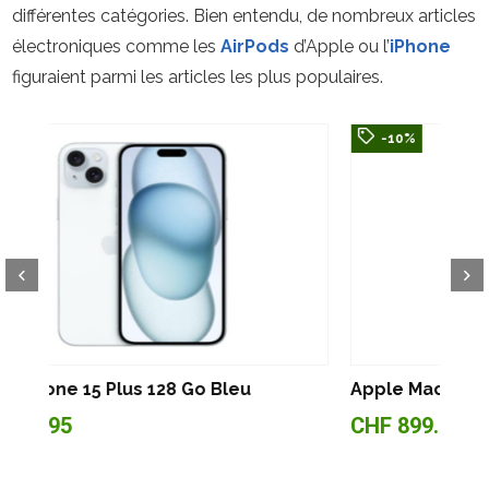
différentes catégories. Bien entendu, de nombreux articles
électroniques comme les
AirPods
d’Apple ou l’
iPhone
figuraient parmi les articles les plus populaires.
-10%
Appl
CHF
Apple MacBook Air 2024 (13″, M3, 512 Go)
CHF 899.95
CHF 999.95¹