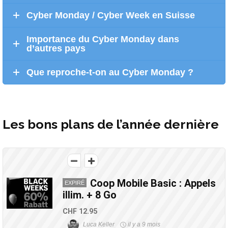
Cyber Monday / Cyber Week en Suisse
Importance du Cyber Monday dans
d’autres pays
Que reproche-t-on au Cyber Monday ?
Les bons plans de l’année dernière
Coop Mobile Basic : Appels
EXPIRÉ
illim. + 8 Go
CHF 12.95
Luca Keller
il y a 9 mois