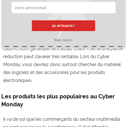
Le Cyber Monday poursuit en outre un objectif
légèrement différent de celui du Black Friday. Alors que de
nombreuses entreprises participent à ce dernier et
proposent parfois des réductions d’environ 20 % sur
Je m’inscris !
l’ensemble de leur assortiment, le Cyber Monday met
Non, merci.
surtout l’accent sur les produits électroniques. Comme
ceux-ci sont généralement assez chers, même une petite
réduction peut s’avérer très rentable. Lors du Cyber
Monday, vous devriez donc surtout chercher du matériel,
des logiciels et des accessoires pour les produits
électroniques.
Les produits les plus populaires au Cyber
Monday
Il va de soi que les commerçants du secteur multimédia