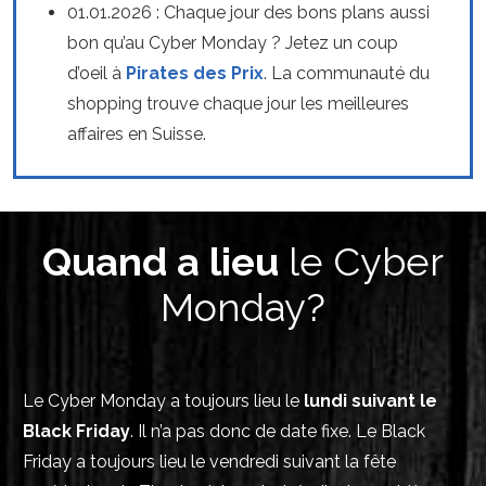
01.01.2026 : Chaque jour des bons plans aussi
bon qu’au Cyber Monday ? Jetez un coup
d’oeil à
Pirates des Prix
. La communauté du
shopping trouve chaque jour les meilleures
affaires en Suisse.
Quand a lieu
le Cyber
Monday?
Le Cyber Monday a toujours lieu le
lundi suivant le
Black Friday
. Il n’a pas donc de date fixe. Le Black
Friday a toujours lieu le vendredi suivant la fête