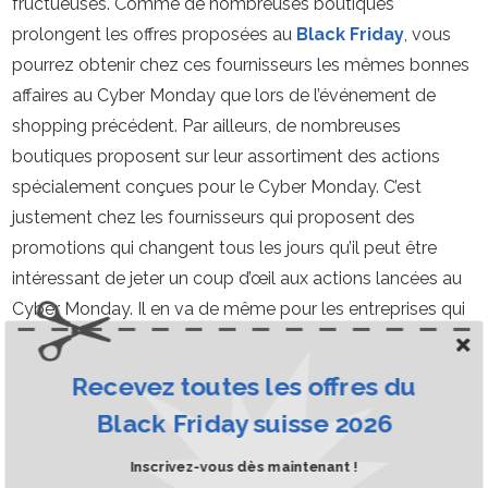
fructueuses. Comme de nombreuses boutiques
prolongent les offres proposées au
Black Friday
, vous
pourrez obtenir chez ces fournisseurs les mêmes bonnes
affaires au Cyber Monday que lors de l’événement de
shopping précédent. Par ailleurs, de nombreuses
boutiques proposent sur leur assortiment des actions
spécialement conçues pour le Cyber Monday. C’est
justement chez les fournisseurs qui proposent des
promotions qui changent tous les jours qu’il peut être
intéressant de jeter un coup d’œil aux actions lancées au
Cyber Monday. Il en va de même pour les entreprises qui
offrent des réductions individuelles sur certains produits. Il
n’est pas exclu aussi que vous puissiez obtenir, lors du
Recevez toutes les offres du
Cyber Monday, des produits à des prix inférieurs qui ne
Black Friday suisse 2026
vous étaient pas proposés lors du Black Friday.
Inscrivez-vous dès maintenant !