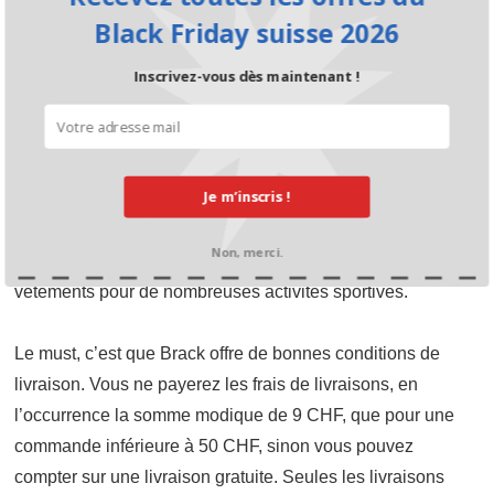
Ce qui est moins connu, c’est que chez Brack, il y a
Black Friday suisse 2026
également les catégories supermarchés et drogueries, et
une autre consacrée à la famille et au bébé.
Inscrivez-vous dès maintenant !
Chez Brack, vous trouverez tout ce dont vous aurez besoin
pour que votre maison soit confortable, où il fait bon vivre et
Je m’inscris !
pour gâter tous les résidents. La gamme Brack est
complétée par des articles dans les secteurs Sports &
Non, merci.
Loisirs, où vous trouverez des équipements et des
vêtements pour de nombreuses activités sportives.
Le must, c’est que Brack offre de bonnes conditions de
livraison. Vous ne payerez les frais de livraisons, en
l’occurrence la somme modique de 9 CHF, que pour une
commande inférieure à 50 CHF, sinon vous pouvez
compter sur une livraison gratuite. Seules les livraisons