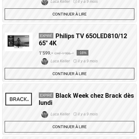
Luca Keller
il y a 9 mois
CONTINUER À LIRE
Philips TV 65OLED810/12
EXPIRÉ
65″ 4K
1'599.-
-16%
CHF 1'906.-¹
Luca Keller
il y a 9 mois
CONTINUER À LIRE
Black Week chez Brack dès
EXPIRÉ
lundi
Luca Keller
il y a 9 mois
CONTINUER À LIRE