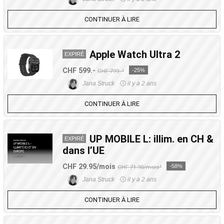
CONTINUER À LIRE
Apple Watch Ultra 2
EXPIRÉ
CHF 599.-
-25%
CHF 799.-¹
Jana Struck
il y a 2 ans
CONTINUER À LIRE
UP MOBILE L: illim. en CH &
EXPIRÉ
dans l’UE
CHF 29.95/mois
-58%
CHF 71.90/mois¹
Jana Struck
il y a 2 ans
CONTINUER À LIRE