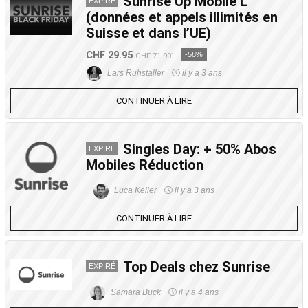
Sunrise Up Mobile L
EXPIRÉ
(données et appels illimités en
Suisse et dans l’UE)
CHF 29.95
-58%
CHF 71.90¹
Lars Ruhstaller
il y a 3 ans
CONTINUER À LIRE
Singles Day: + 50% Abos
EXPIRÉ
Mobiles Réduction
Luca Keller
il y a 3 ans
CONTINUER À LIRE
Top Deals chez Sunrise
EXPIRÉ
Samara Buck
il y a 4 ans