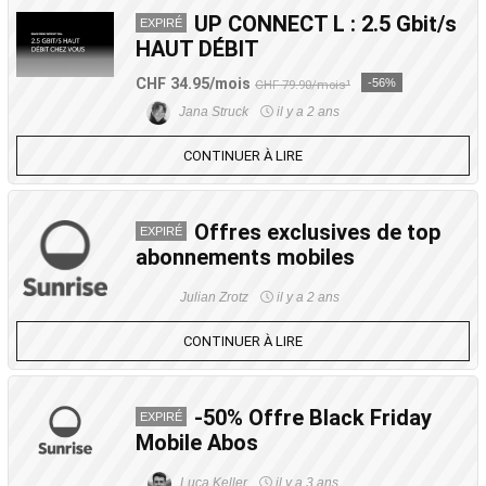
UP CONNECT L : 2.5 Gbit/s
EXPIRÉ
HAUT DÉBIT
CHF 34.95/mois
-56%
CHF 79.90/mois¹
Jana Struck
il y a 2 ans
CONTINUER À LIRE
Offres exclusives de top
EXPIRÉ
abonnements mobiles
Julian Zrotz
il y a 2 ans
CONTINUER À LIRE
-50% Offre Black Friday
EXPIRÉ
Mobile Abos
Luca Keller
il y a 3 ans