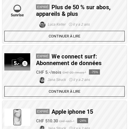
Plus de 50 % sur abos,
EXPIRÉ
appareils & plus
Luca Keller
il y a 2 ans
CONTINUER À LIRE
We connect surf:
EXPIRÉ
Abonnement de données
CHF 5.-/mois
-75%
CHF 20.-/mois ¹
Jana Struck
il y a 2 ans
CONTINUER À LIRE
Apple iphone 15
EXPIRÉ
CHF 510.30
-24%
CHF 669.-¹
Jana Struck
il y a 2 ans