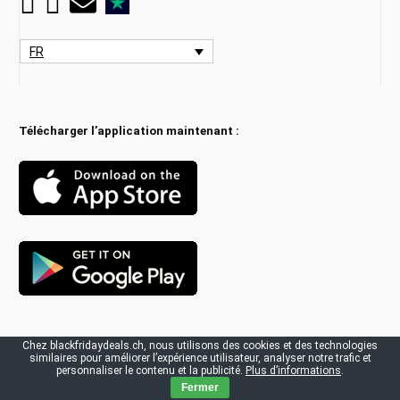
FR
Télécharger l’application maintenant :
Chez blackfridaydeals.ch, nous utilisons des cookies et des technologies
Partenaire:
Black-Friday.ch
similaires pour améliorer l’expérience utilisateur, analyser notre trafic et
personnaliser le contenu et la publicité.
Plus d’informations
.
Fermer