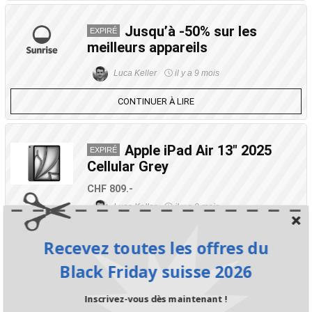
Jusqu’à -50% sur les
EXPIRÉ
meilleurs appareils
Luca Keller
il y a 9 mois
CONTINUER À LIRE
Apple iPad Air 13″ 2025
EXPIRÉ
Cellular Grey
CHF 809.-
Luca Keller
il y a 9 mois
CONTINUER À LIRE
Recevez toutes les offres du
Black Friday suisse 2026
Offres Black Friday
EXPIRÉ
appareils top
Inscrivez-vous dès maintenant !