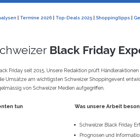
nalysen
|
Termine 2026
|
Top-Deals 2025
|
Shoppingtipps
|
Ge
Schweizer
Black Friday Exp
ack Friday seit 2015. Unsere Redaktion prüft Händleraktionen
d die Umsätze am wichtigsten Schweizer Shoppingevent entwick
gelmässig von Schweizer Medien aufgegriffen.
enten tun
Was unsere Arbeit beso
Schweizer Black Friday Er
Prognosen und Informati