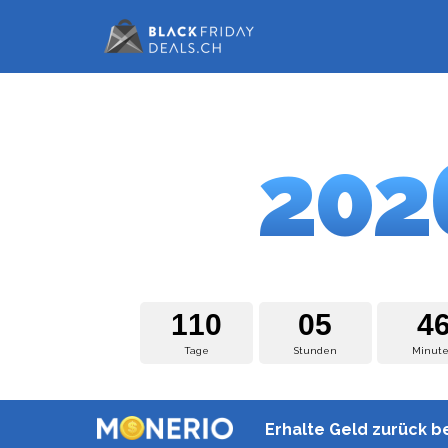
BLACK FR
202
BLACK FRIDAY DEA
1
1
0
0
5
4
Tage
Stunden
Minut
Erhalte Geld zurück be