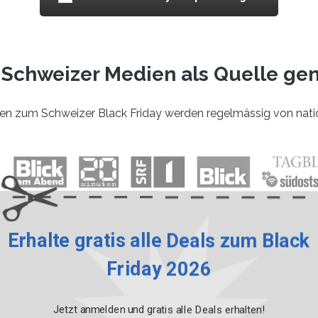
 Schweizer Medien
als Quelle ge
 zum Schweizer Black Friday werden regelmässig von nation
Erhalte gratis alle Deals zum Black
Zu unseren Medienbeiträgen
Friday 2026
winne 3x CHF 200.-
von Br
Jetzt anmelden und gratis alle Deals erhalten!