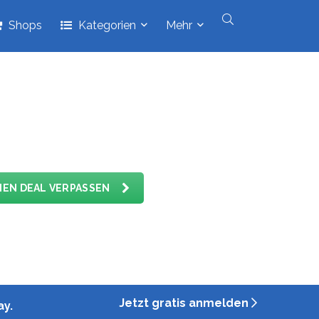
Shops
Kategorien
Mehr
ndet am
Freitag, 27. November
, statt. Seit
aktion den Schweizer Black Friday, prüft
entlicht die besten Deals, sobald sie bekannt
NEN DEAL VERPASSEN
Jetzt gratis anmelden
ay.