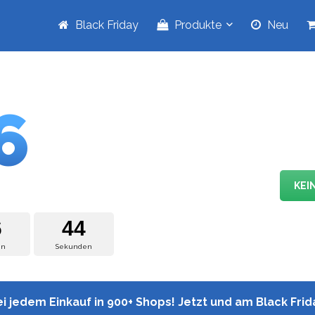
Black Friday
Produkte
Neu
IDAY
Der
Black Friday 2026
fi
6
2015 analysiert unsere Red
Händleraktionen und veröff
sind.
LS
KEI
6
4
3
en
Sekunden
i jedem Einkauf in 900+ Shops! Jetzt und am Black Frid