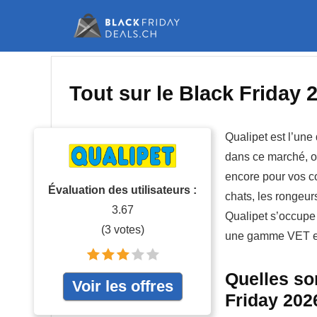
Tout sur le Black Friday 
Qualipet est l’un
dans ce marché, où
encore pour vos co
Évaluation des utilisateurs :
chats, les rongeurs
3.67
Qualipet s’occupe 
(
3
votes)
une gamme VET ess
Quelles so
Voir les offres
Friday 202