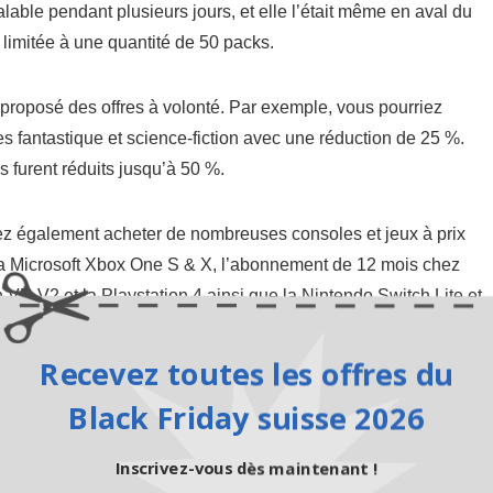
valable pendant plusieurs jours, et elle l’était même en aval du
 limitée à une quantité de 50 packs.
oposé des offres à volonté. Par exemple, vous pourriez
es fantastique et science-fiction avec une réduction de 25 %.
s furent réduits jusqu’à 50 %.
uvez également acheter de nombreuses consoles et jeux à prix
e la Microsoft Xbox One S & X, l’abonnement de 12 mois chez
 VR V2 et la Playstation 4 ainsi que la Nintendo Switch Lite et
Recevez toutes les offres du
 partir de 299.00 CHF au lieu des 329.00 CHF habituels, la
Black Friday suisse 2026
de 199.00 CHF au lieu de 299.00 CHF, et la Xbox One S avec 1
ix de 219.00 CHF au lieu de 309.00 CHF. Avec en plus les jeux
Inscrivez-vous dès maintenant !