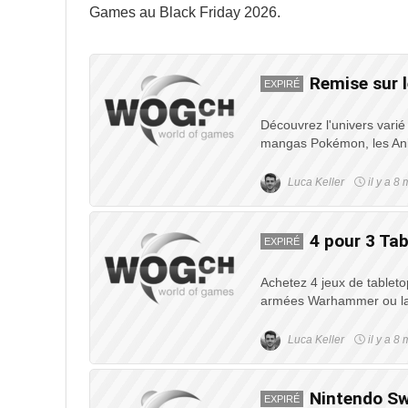
Games au Black Friday 2026.
Remise sur 
EXPIRÉ
Découvrez l'univers varié 
mangas Pokémon, les Ani
Luca Keller
il y a 8 
4 pour 3 Ta
EXPIRÉ
Achetez 4 jeux de tableto
armées Warhammer ou la
Luca Keller
il y a 8 
Nintendo Sw
EXPIRÉ