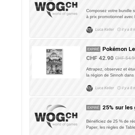
Composez votre bundle se
à prix promotionnel avec l
Luca Keller
il y a 8 
Pokémon Le
EXPIRÉ
CHF 42.90
CHF 54.9
Attrapez, observez et é
la région de Sinnoh dan
Luca Keller
il y a 8 
25% sur les 
EXPIRÉ
Bénéficiez de 25 % de rédu
Paper, les règles de Tabl