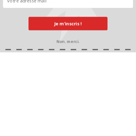
ans
CONTINUER À LIRE
Je m’inscris !
Non, merci.