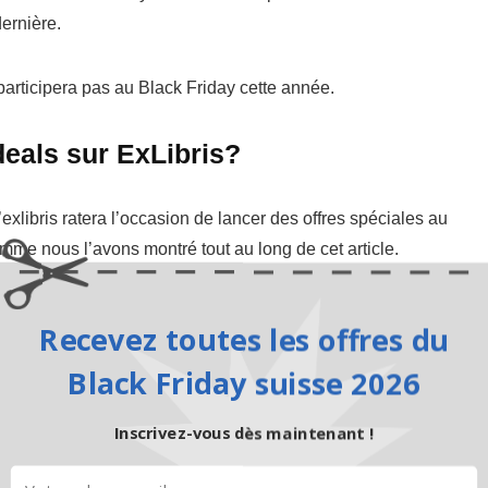
ernière.
articipera pas au Black Friday cette année.
deals sur ExLibris?
libris ratera l’occasion de lancer des offres spéciales au
me nous l’avons montré tout au long de cet article.
surprendra agréablement au Black Friday et Cyber ​​Monday
Recevez toutes les offres du
Black Friday suisse 2026
ylos à bille BIC pour CHF 0.40
¹
-98%
Inscrivez-vous dès maintenant !
erez les stylos à bille BIC en set de 60 pièces pour CHF 0.40.