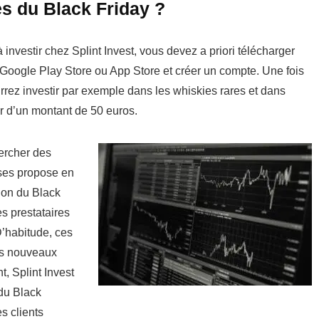
s du Black Friday ?
nvestir chez Splint Invest, vous devez a priori télécharger
 Google Play Store ou App Store et créer un compte. Une fois
ourrez investir par exemple dans les whiskies rares et dans
tir d’un montant de 50 euros.
hercher des
ises propose en
sion du Black
s prestataires
D’habitude, ces
es nouveaux
t, Splint Invest
 du Black
s clients