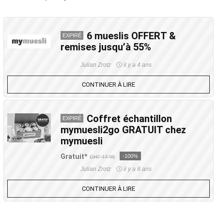
6 mueslis OFFERT &
EXPIRÉ
remises jusqu’à 55%
Julian Zrotz
il y a 4 ans
CONTINUER À LIRE
Coffret échantillon
EXPIRÉ
mymuesli2go GRATUIT chez
mymuesli
Gratuit*
-100%
CHF 17.95
Julian Zrotz
il y a 8 ans
CONTINUER À LIRE