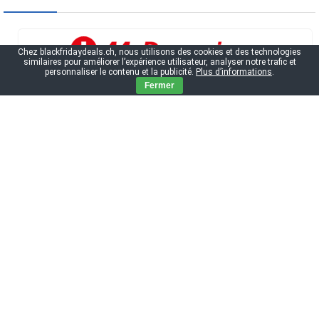
Chez blackfridaydeals.ch, nous utilisons des cookies et des technologies
similaires pour améliorer l’expérience utilisateur, analyser notre trafic et
personnaliser le contenu et la publicité.
Plus d’informations
.
Fermer