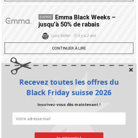
Emma Black Weeks –
EXPIRÉ
jusqu’à 50% de rabais
Luca Keller
il y a 2 ans
CONTINUER À LIRE
Emma Black Weeks –
EXPIRÉ
jusqu’à 50% de rabais
Recevez toutes les offres du
Luca Keller
il y a 2 ans
Black Friday suisse 2026
CONTINUER À LIRE
Inscrivez-vous dès maintenant !
Couverture Luxe 4 Saisons
EXPIRÉ
140x200cm