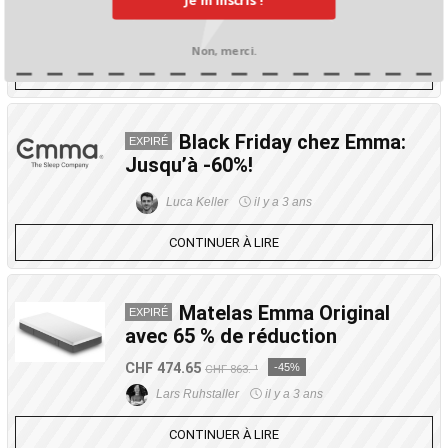
Je m’inscris !
CHF 143.20
-20%
CHF 179.-¹
Jana Struck
il y a 2 ans
Non, merci.
CONTINUER À LIRE
Black Friday chez Emma:
EXPIRÉ
Jusqu’à -60%!
Luca Keller
il y a 3 ans
CONTINUER À LIRE
Matelas Emma Original
EXPIRÉ
avec 65 % de réduction
CHF 474.65
-45%
CHF 863.-¹
Lars Ruhstaller
il y a 3 ans
CONTINUER À LIRE