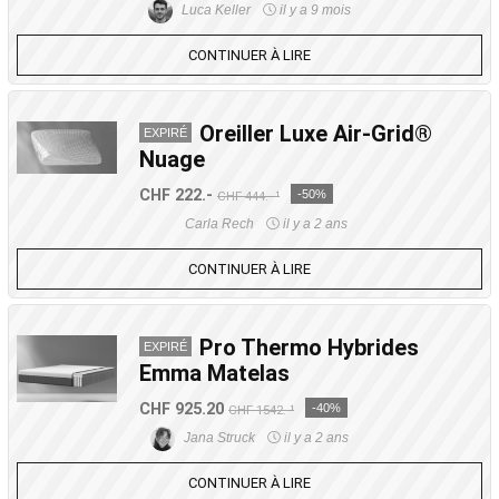
Luca Keller
il y a 9 mois
CONTINUER À LIRE
Oreiller Luxe Air-Grid®
EXPIRÉ
Nuage
CHF 222.-
-50%
CHF 444.- ¹
Carla Rech
il y a 2 ans
CONTINUER À LIRE
Pro Thermo Hybrides
EXPIRÉ
Emma Matelas
CHF 925.20
-40%
CHF 1542.-¹
Jana Struck
il y a 2 ans
CONTINUER À LIRE