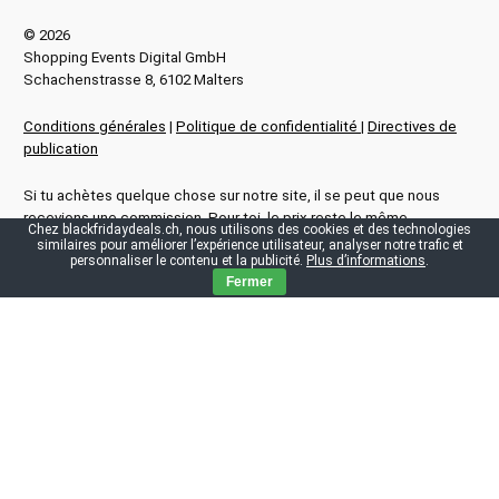
© 2026
Shopping Events Digital GmbH
Schachenstrasse 8, 6102 Malters
Conditions générales
|
Politique de confidentialité
|
Directives de
publication
Si tu achètes quelque chose sur notre site, il se peut que nous
recevions une commission. Pour toi, le prix reste le même.
Chez blackfridaydeals.ch, nous utilisons des cookies et des technologies
similaires pour améliorer l’expérience utilisateur, analyser notre trafic et
personnaliser le contenu et la publicité.
Plus d’informations
.
¹ Prix barré du commerçant
Fermer
Service
Qui sommes-nous ?
Presse
Contact