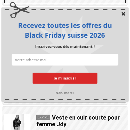
Jusqu’à 40 % sur vestes
EXPIRÉ
Recevez toutes les offres du
chez La Redoute
Black Friday suisse 2026
Julian Zrotz
il y a 3 ans
Inscrivez-vous dès maintenant !
CONTINUER À LIRE
11% de réduction en plus
EXPIRÉ
chez La Redoute
Je m’inscris !
Joy Wittwer
il y a 3 ans
Non, merci.
CONTINUER À LIRE
Veste en cuir courte pour
EXPIRÉ
femme Jdy