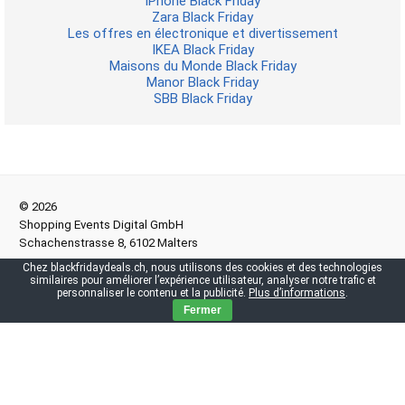
iPhone Black Friday
Zara Black Friday
Les offres en électronique et divertissement
IKEA Black Friday
Maisons du Monde Black Friday
Manor Black Friday
SBB Black Friday
© 2026
Shopping Events Digital GmbH
Schachenstrasse 8, 6102 Malters
Chez blackfridaydeals.ch, nous utilisons des cookies et des technologies
similaires pour améliorer l’expérience utilisateur, analyser notre trafic et
Conditions générales
|
Politique de confidentialité
|
Directives de
personnaliser le contenu et la publicité.
Plus d’informations
.
publication
Fermer
Si tu achètes quelque chose sur notre site, il se peut que nous
recevions une commission. Pour toi, le prix reste le même.
¹ Prix barré du commerçant