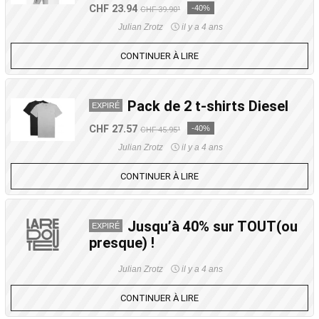
CHF 23.94
-40%
CHF 39.90¹
Julian Zrotz
il y a 4 ans
CONTINUER À LIRE
Pack de 2 t-shirts Diesel
EXPIRÉ
CHF 27.57
-40%
CHF 45.95¹
Julian Zrotz
il y a 4 ans
CONTINUER À LIRE
Jusqu’à 40% sur TOUT(ou
EXPIRÉ
presque) !
Julian Zrotz
il y a 4 ans
CONTINUER À LIRE