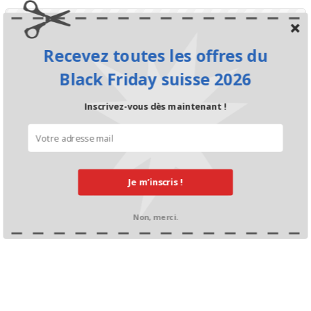
-10% sur les pneus
EXPIRÉ
Recevez toutes les offres du
Julian Zrotz
il y a 4 ans
Black Friday suisse 2026
CONTINUER À LIRE
Inscrivez-vous dès maintenant !
10% de rabais chez
EXPIRÉ
ReifenDirekt.ch
Nicole Ziörjen
il y a 5 ans
Je m’inscris !
CONTINUER À LIRE
Non, merci.