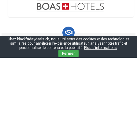
Chez blackfridaydeals.ch, nous utilisons des cookies et des technologies
similaires pour améliorer l’expérience utilisateur, analyser notre trafic et
Black Friday 2026 - Les informations
personnaliser le contenu et la publicité.
Plus d’informations
.
essentielles
Fermer
Date du Black Friday 2026
PlayStation 5 Black Friday
Xbox Series X Black Friday
iPhone Black Friday
Zara Black Friday
Les offres en électronique et divertissement
IKEA Black Friday
Maisons du Monde Black Friday
Manor Black Friday
SBB Black Friday