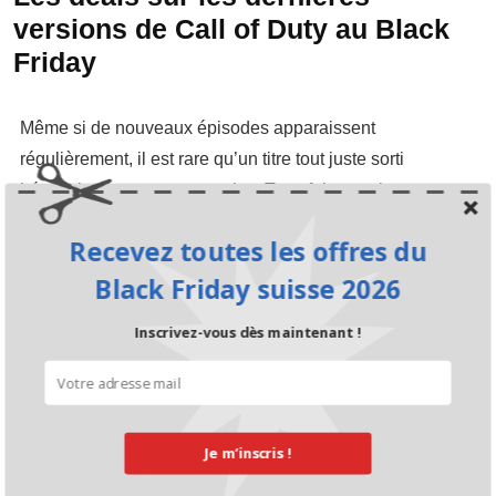
versions de Call of Duty au Black
Friday
Même si de nouveaux épisodes apparaissent
régulièrement, il est rare qu’un titre tout juste sorti
bénéficie d’une grosse remise. Toutefois, on observe
parfois des offres intéressantes, par exemple un bundle
Recevez toutes les offres du
combinant une console (PS5, Xbox Series X) avec le
Black Friday suisse 2026
dernier Call of Duty. De même, une réduction de –10 %
suffirait déjà à convaincre bon nombre d’acheteurs. Il peut
Inscrivez-vous dès maintenant !
donc être utile de rester à l’affût des promotions lors du
Black Friday ou même du
Cyber Monday
.
Warzone 2.0 étant gratuit, on ne parle pas à proprement
Je m’inscris !
parler de réduction. Néanmoins, certaines