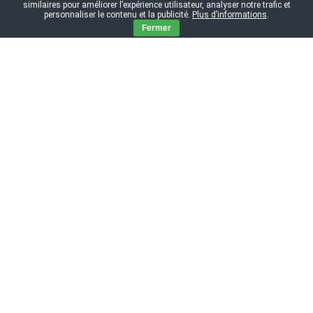
similaires pour améliorer l’expérience utilisateur, analyser notre trafic et
personnaliser le contenu et la publicité.
Plus d’informations
.
Fermer
Black Friday 2026 - Les informations
essentielles
Date du Black Friday 2024
PlayStation 5 Black Friday
Xbox Series X Black Friday