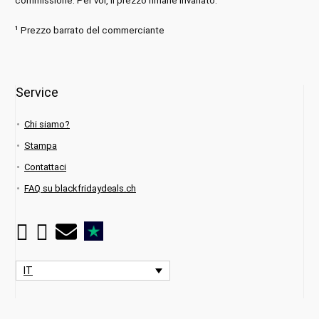
commissione. Per voi, il prezzo rimane invariato.
¹ Prezzo barrato del commerciante
Service
Chi siamo?
Stampa
Contattaci
FAQ su blackfridaydeals.ch
IT