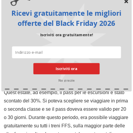
mobilità e, recentemente, ad altre esperienze. SwissPass è
Ricevi gratuitamente le migliori
rispettoso dell’ambiente, in quanto supporta la mobilità
offerte del Black Friday 2026
sostenibile. È sempre possibile caricare nuovi abbonamenti
sulla stessa tessera.
Iscriviti ora gratuitamente!
Focus su alcune occasioni di FFS
A intervalli irregolari, è possibile approfittare delle offerte di
Iscriviti ora
sconto di FFS. Vediamone tre più da vicino.
No grazie
Quest’estate, ad esempio, il pass per le escursioni è stato
scontato del 30%. Si poteva scegliere se viaggiare in prima
o seconda classe e se il pass doveva essere valido per 20
o 30 giorni. Durante questo periodo, era possibile viaggiare
gratuitamente su tutti i treni FFS, sulla maggior parte delle