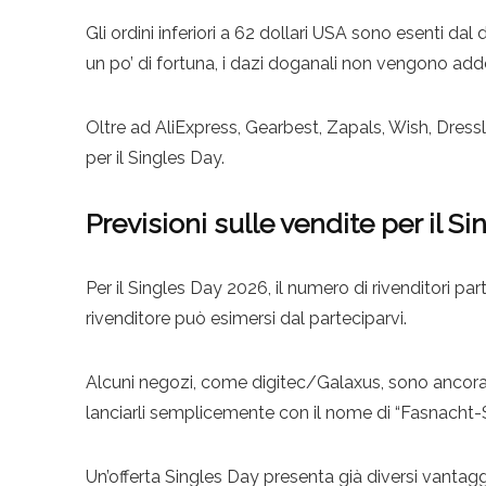
Gli ordini inferiori a 62 dollari USA sono esenti d
un po’ di fortuna, i dazi doganali non vengono addeb
Oltre ad AliExpress, Gearbest, Zapals, Wish, Dressl
per il Singles Day.
Previsioni sulle vendite per il S
Per il Singles Day 2026, il numero di rivenditori 
rivenditore può esimersi dal parteciparvi.
Alcuni negozi, come digitec/Galaxus, sono ancora un 
lanciarli semplicemente con il nome di “Fasnacht-S
Un’offerta Singles Day presenta già diversi vantag