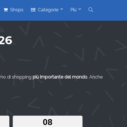
Shops
Categorie
Più
26
orno di shopping
più importante del mondo
. Anche
0
7