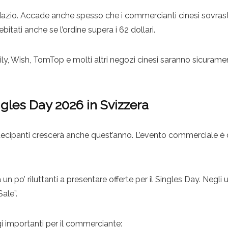
al dazio. Accade anche spesso che i commercianti cinesi sovrast
itati anche se l’ordine supera i 62 dollari.
ily, Wish, TomTop e molti altri negozi cinesi saranno sicurame
ingles Day 2026 in Svizzera
partecipanti crescerà anche quest’anno. L’evento commerciale 
po’ riluttanti a presentare offerte per il Singles Day. Negli u
ale”.
gi importanti per il commerciante: