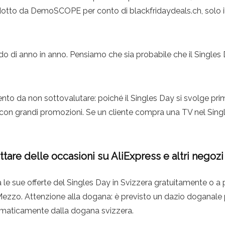
tto da DemoSCOPE per conto di blackfridaydeals.ch, solo il 
o di anno in anno. Pensiamo che sia probabile che il Singles D
nto da non sottovalutare: poiché il Singles Day si svolge prim
ay con grandi promozioni. Se un cliente compra una TV nel Si
are delle occasioni su AliExpress e altri negozi 
a le sue offerte del Singles Day in Svizzera gratuitamente o 
Mezzo. Attenzione alla dogana: è previsto un dazio doganale pe
omaticamente dalla dogana svizzera.