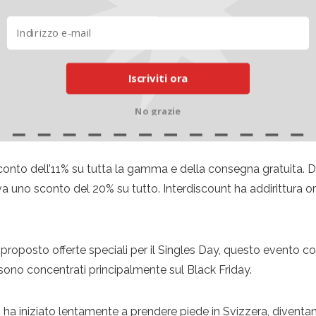
Iscriviti ora
o in Svizzera solo dopo diversi anni. Era il 2017, quando H&M
No grazie
to campagne con piccoli sconti.
conto dell’11% su tutta la gamma e della consegna gratuita. 
riva uno sconto del 20% su tutto. Interdiscount ha addirittura o
proposto offerte speciali per il Singles Day, questo evento co
i sono concentrati principalmente sul Black Friday.
o ha iniziato lentamente a prendere piede in Svizzera, diven