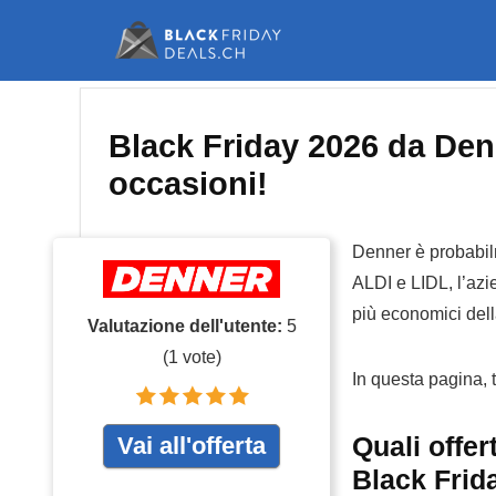
Black Friday 2026 da Den
occasioni!
Denner è probabilm
ALDI e LIDL, l’az
più economici dell
Valutazione dell'utente:
5
(
1
vote)
In questa pagina, 
Quali offer
Vai all'offerta
Black Frid