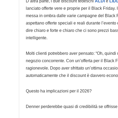
D’altra parte, i due discount tedeschi
ALDI
e
LID
lanciato offerte vere e proprie per il Black Frida
messa in ombra dalle varie campagne del Black Frid
aspettano offerte speciali e reali durante l’event
dire chiaro e forte e chiaro che ci sono prezzi bas
intelligente.
Molti clienti potrebbero aver pensato: “Oh, quind
negozio concorrente. Con un’offerta per il Black Fr
ragionevole. Dopo aver sfrittato un’ottima occasion
automaticamente che il discount è davvero econ
Questo ha implicazioni per il 2026?
Denner perderebbe quasi di credibilità se offrisse 