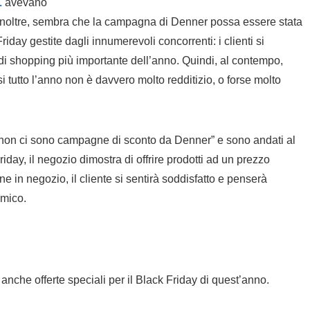
L
avevano
y. Inoltre, sembra che la campagna di Denner possa essere stata
ay gestite dagli innumerevoli concorrenti: i clienti si
o di shopping più importante dell’anno. Quindi, al contempo,
si tutto l’anno non è davvero molto redditizio, o forse molto
i non ci sono campagne di sconto da Denner” e sono andati al
iday, il negozio dimostra di offrire prodotti ad un prezzo
e in negozio, il cliente si sentirà soddisfatto e penserà
omico.
anche offerte speciali per il Black Friday di quest’anno.