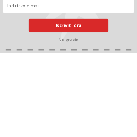
Iscriviti ora
No grazie