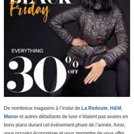
De nombreux magasins à l’instar de
La Redoute
,
H&M
,
Manor
et autres détaillants de luxe n’étaient pas avares en
bons plans durant cet événement phare de l’année. Ainsi,
vous pouviez économiser et vous permettre de vous offrir