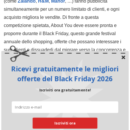
(come
Zalando
,
H&M
,
Manor
, …) fanno pubblicità
simultaneamente per un numero limitato di clienti, e ogni
acquisto migliora le vendite. Di fronte a questa
competizione spietata, About You deve essere pronta e
proporre durante il Black Friday, questo grande festival
annuale dello shopping, offerte che possano interessare i
suoi clienti e dissuaderli dal migrare verso la concorrenza e
anche attirare nuovi clienti.
Ricevi gratuitamente le migliori
Non possiamo ancora dire esattamente come sarà l’offerta
offerte del Black Friday 2026
di About You per il Black Friday 2026.
Iscriviti ora gratuitamente!
Tuttavia, ci sono tre opzioni: una vendita con sconti diversi
su articoli selezionati, uno sconto forfettario sull’intera
gamma e sconti diversi su alcune categorie di prodotti.
Tutte e tre le opzioni vengono utilizzate dalle aziende di
Iscriviti ora