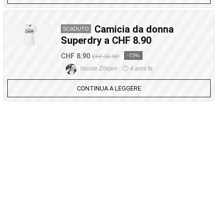
Camicia da donna
SCADUTO
Superdry a CHF 8.90
CHF 8.90
-73%
CHF 32.90¹
Nicole Ziörjen
4 anni fa
CONTINUA A LEGGERE