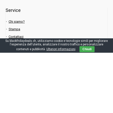
Service
Chi siamo?
Stampa
Contattaci
Su blackfridaydeals.ch, utilizziamo cookie e tecnologie simili per migliorare
FAQ su blackfridaydeals.ch
l'esperienza dell'utente, analizzare il nostro traffico e personalizzare
contenuti e pubblicità.
Ulteriori informazioni
.
Chiudi
IT
Scarica subito l’applicazione: