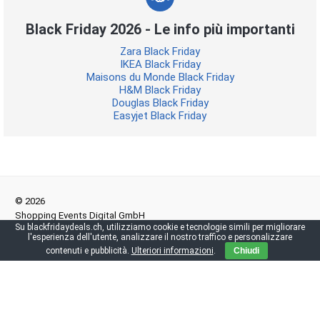
Black Friday 2026 - Le info più importanti
Zara Black Friday
IKEA Black Friday
Maisons du Monde Black Friday
H&M Black Friday
Douglas Black Friday
Easyjet Black Friday
© 2026
Shopping Events Digital GmbH
Su blackfridaydeals.ch, utilizziamo cookie e tecnologie simili per migliorare
Schachenstrasse 8, 6102 Malters
l'esperienza dell'utente, analizzare il nostro traffico e personalizzare
contenuti e pubblicità.
Ulteriori informazioni
.
Chiudi
Codice di impronta
|
Sulla privacy
|
Direttive pubblicazione
Se acquistate qualcosa sul nostro sito, potremmo ricevere una
commissione. Per voi, il prezzo rimane invariato.