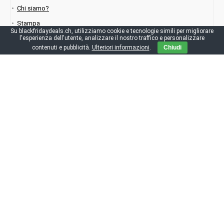
Chi siamo?
Stampa
Su blackfridaydeals.ch, utilizziamo cookie e tecnologie simili per migliorare
l'esperienza dell'utente, analizzare il nostro traffico e personalizzare
Contattaci
contenuti e pubblicità.
Ulteriori informazioni
.
Chiudi
FAQ su blackfridaydeals.ch
IT
Scarica subito l’applicazione: