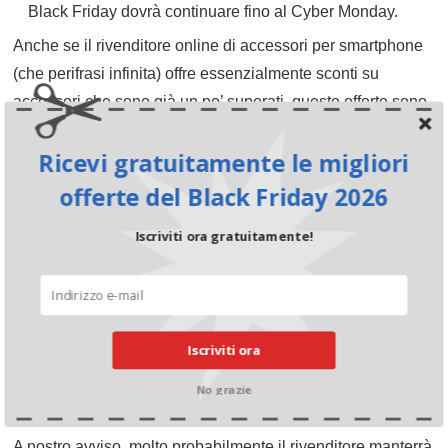
Black Friday dovrà continuare fino al Cyber Monday.
Anche se il rivenditore online di accessori per smartphone
(che perifrasi infinita) offre essenzialmente sconti su
accessori che sono già un po’ superati, queste offerte sono
popolarissime ogni anno. La chiave del successo è la
Ricevi gratuitamente le migliori
strategia e l’approccio che il negozio online adotta per
coccolare i suoi clienti.
offerte del Black Friday 2026
Iscriviti ora gratuitamente!
È comunque possibile risparmiare
per il Singles Day 2026 da
Apfelkiste?
Iscriviti ora
Negli ultimi anni, Apfelkiste ha sempre presentato delle
No grazie
offerte per il
Singles Day
.
A nostro avviso, molto probabilmente il rivenditore manterrà