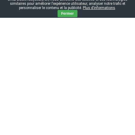
similaires pour améliorer l’expérience utilisateur, analyser notre trafic et
personnaliser le contenu et la publicité.
Plus d’informations
.
Fermer