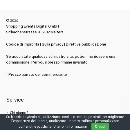
© 2026
Shopping Events Digital GmbH
Schachenstrasse 8, 6102 Malters
Codice di impronta
|
Sulla privacy
|
Direttive pubblicazione
Se acquistate qualcosa sul nostro sito, potremmo ricevere una
commissione. Per voi, il prezzo rimane invariato.
¹ Prezzo barrato del commerciante
Service
Chi siamo?
Su blackfridaydeals.ch, utilizziamo cookie e tecnologie simili per migliorare
l'esperienza dell'utente, analizzare il nostro traffico e personalizzare
Stampa
contenuti e pubblicità.
Ulteriori informazioni
.
Chiudi