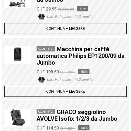
CHF 29.95
-50%
CHF 59.95¹
Lars Ruhstaller
3 anni fa
CONTINUA A LEGGERE
Macchina per caffè
SCADUTO
automatica Philips EP1200/09 da
Jumbo
CHF 199.50
-50%
CHF 399.-¹
Lars Ruhstaller
3 anni fa
CONTINUA A LEGGERE
GRACO seggiolino
SCADUTO
AVOLVE Isofix 1/2/3 da Jumbo
CHF 114.50
-50%
CHF 229.-¹