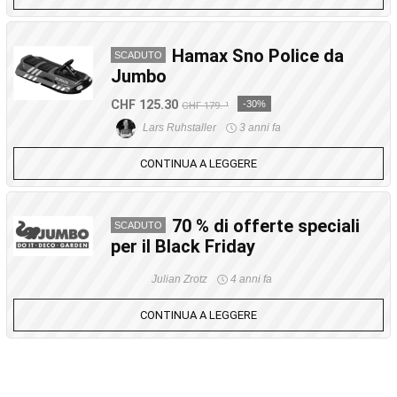
Hamax Sno Police da
SCADUTO
Jumbo
CHF 125.30
-30%
CHF 179.-¹
Lars Ruhstaller
3 anni fa
CONTINUA A LEGGERE
70 % di offerte speciali
SCADUTO
per il Black Friday
Julian Zrotz
4 anni fa
CONTINUA A LEGGERE