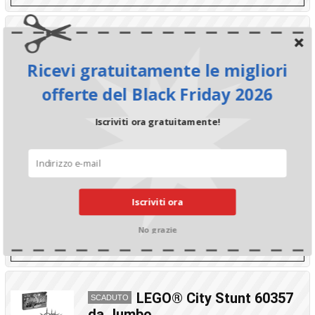
Bosch Trapano
SCADUTO
Avvitatore a Batteria
Ricevi gratuitamente le migliori
CHF 99.90
-50%
CHF 199.-¹
offerte del Black Friday 2026
Jana Struck
2 anni fa
Iscriviti ora gratuitamente!
CONTINUA A LEGGERE
Super Offerte per la Tua
SCADUTO
Casa e Giardino!
Iscriviti ora
Julian Zrotz
2 anni fa
No grazie
CONTINUA A LEGGERE
LEGO® City Stunt 60357
SCADUTO
da Jumbo