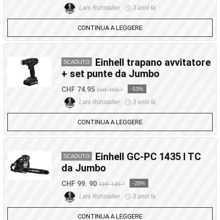
Lars Ruhstaller
3 anni fa
CONTINUA A LEGGERE
Einhell trapano avvitatore
SCADUTO
+ set punte da Jumbo
CHF 74.95
-53%
CHF 159.-¹
Lars Ruhstaller
3 anni fa
CONTINUA A LEGGERE
Einhell GC-PC 1435 I TC
SCADUTO
da Jumbo
CHF 99. 90
-28%
CHF 139.-¹
Lars Ruhstaller
3 anni fa
CONTINUA A LEGGERE