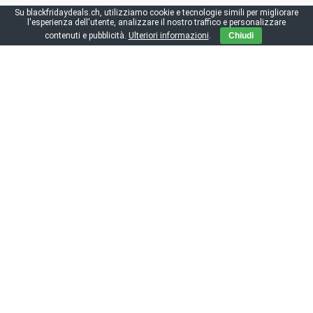
Su blackfridaydeals.ch, utilizziamo cookie e tecnologie simili per migliorare
Codice di impronta
|
Sulla privacy
|
Direttive pubblicazione
l'esperienza dell'utente, analizzare il nostro traffico e personalizzare
contenuti e pubblicità.
Ulteriori informazioni
.
Chiudi
Se acquistate qualcosa sul nostro sito, potremmo ricevere una
commissione. Per voi, il prezzo rimane invariato.
¹ Prezzo barrato del commerciante
Service
Chi siamo?
Stampa
Contattaci
FAQ su blackfridaydeals.ch