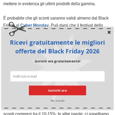
mettere in evidenza gli ultimi prodotti della gamma.
È probabile che gli sconti saranno validi almeno dal Black
Friday al
Cyber Monday
. Può darsi che il festival dello
shopping inizi il giovedì pomeriggio, come due anni fa, o
anche il lunedì prima del Black Friday.
Ricevi gratuitamente le migliori
offerte del Black Friday 2026
Le ottime offerte del Cyber Monday
dal rivenditore di elettronica
Iscriviti ora gratuitamente!
#TechWeek
Dato che #TechWeek 2017 ha compreso il Black Friday e il
Iscriviti ora
Cyber Monday, prevediamo lo stesso scenario per il 2026.
No grazie
Quindi, per Cyber Monday 2026, possiamo prevedere
sconti compresi tra il 10-15%. In altre parole, ci aspettiamo