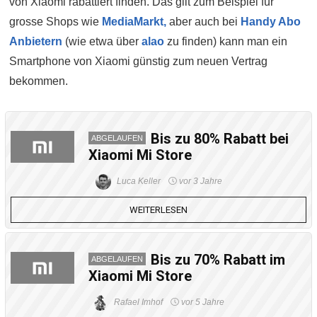
von Xiaomi rabattiert finden. Das gilt zum Beispiel für
grosse Shops wie
MediaMarkt,
aber auch bei
Handy Abo
Anbietern
(wie etwa über
alao
zu finden) kann man ein
Smartphone von Xiaomi günstig zum neuen Vertrag
bekommen.
Bis zu 80% Rabatt bei
ABGELAUFEN
Xiaomi Mi Store
Luca Keller
vor 3 Jahre
WEITERLESEN
Bis zu 70% Rabatt im
ABGELAUFEN
Xiaomi Mi Store
Rafael Imhof
vor 5 Jahre