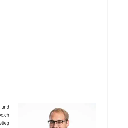
 und
pc.ch
stieg