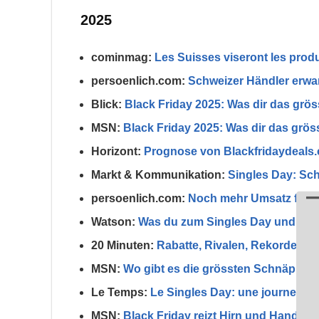
2025
cominmag:
Les Suisses viseront les prod
persoenlich.com:
Schweizer Händler erw
Blick:
Black Friday 2025: Was dir das grö
MSN:
Black Friday 2025: Was dir das grö
Horizont:
Prognose von Blackfridaydeals.c
Markt & Kommunikation:
Singles Day: Sch
persoenlich.com:
Noch mehr Umsatz flies
Watson:
Was du zum Singles Day und Bla
20 Minuten:
Rabatte, Rivalen, Rekorde: So
MSN:
Wo gibt es die grössten Schnäppch
Le Temps:
Le Singles Day: une journee chi
MSN:
Black Friday reizt Hirn und Handel