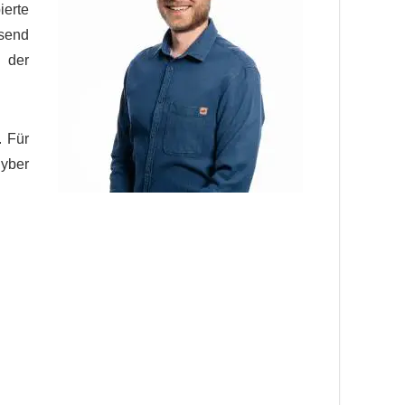
ierte
send
n der
. Für
Cyber