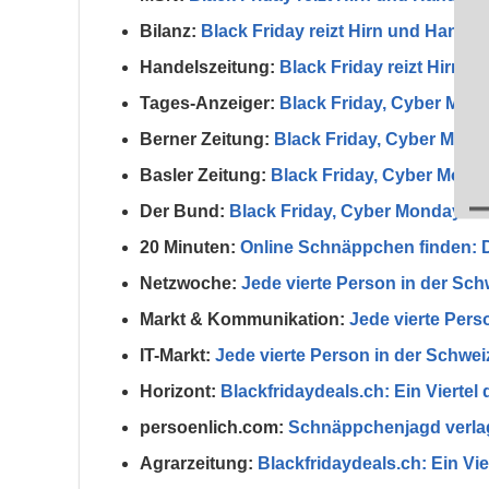
Bilanz:
Black Friday reizt Hirn und Handel
Handelszeitung:
Black Friday reizt Hirn u
Tages-Anzeiger:
Black Friday, Cyber Mond
Berner Zeitung:
Black Friday, Cyber Monda
Basler Zeitung:
Black Friday, Cyber Monda
Der Bund:
Black Friday, Cyber Monday: Lo
20 Minuten:
Online Schnäppchen finden: D
Netzwoche:
Jede vierte Person in der Sch
Markt & Kommunikation:
Jede vierte Pers
IT-Markt:
Jede vierte Person in der Schwei
Horizont:
Blackfridaydeals.ch: Ein Viertel
persoenlich.com:
Schnäppchenjagd verlage
Agrarzeitung:
Blackfridaydeals.ch: Ein Vi