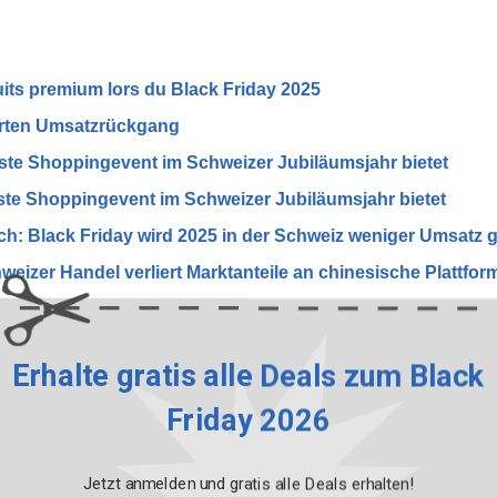
uits premium lors du Black Friday 2025
arten Umsatzrückgang
sste Shoppingevent im Schweizer Jubiläumsjahr bietet
sste Shoppingevent im Schweizer Jubiläumsjahr bietet
h: Black Friday wird 2025 in der Schweiz weniger Umsatz 
weizer Handel verliert Marktanteile an chinesische Plattfor
st nach China ab
ck Friday 2025 wissen musst
Erhalte gratis alle Deals zum Black
 läuft der Singles Day in der Schweiz
Friday 2026
en am Singles Day
noise des celibataires devenue fete nationale de l achat co
Jetzt anmelden und gratis alle Deals erhalten!