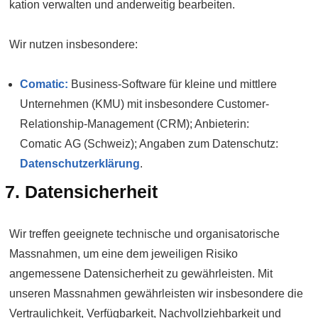
kation verwalten und anderweitig bearbeiten.
Wir nutzen insbesondere:
Comatic:
Business-Software für kleine und mittlere
Unter­nehmen (KMU) mit ins­besondere Customer-
Relation­ship-Management (CRM); Anbieterin:
Comatic AG (Schweiz); Angaben zum Daten­schutz:
Daten­schutz­erklärung
.
7. Daten­sicherheit
Wir treffen geeignete technische und organisatorische
Mass­nahmen, um eine dem jeweiligen Risiko
angemessene Daten­sicherheit zu gewähr­leisten. Mit
unseren Mass­nahmen gewähr­leisten wir insbesondere die
Ver­traulichkeit, Ver­fügbarkeit, Nach­vollzieh­barkeit und