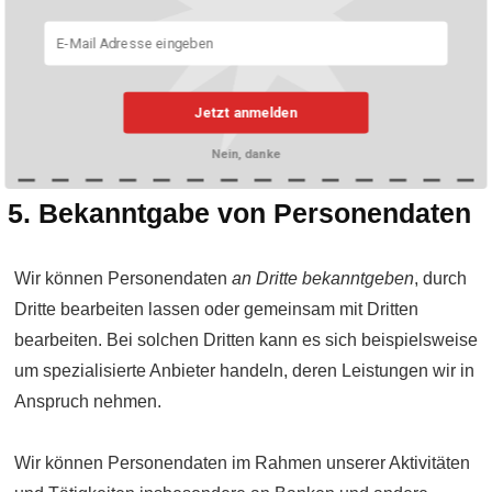
Wir informieren im Einzelfall über Entschei­dungen, die
ausschliess­lich auf einer auto­matisierten Bear­beitung von
Personen­daten beruhen und für die betroffenen Personen
Jetzt anmelden
mit einer Rechts­folge verbunden sind oder sie erheblich
beein­trächtigen (auto­matisierte Einzel­entscheidungen).
Nein, danke
5. Bekanntgabe von Personen­daten
Wir können Personen­daten
an Dritte bekanntgeben
, durch
Dritte bearbeiten lassen oder gemeinsam mit Dritten
bearbeiten. Bei solchen Dritten kann es sich beispielsweise
um speziali­sierte Anbieter handeln, deren Leistungen wir in
Anspruch nehmen.
Wir können Personen­daten im Rahmen unserer Aktivi­täten