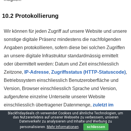
10.2 Protokollierung
Wir können für jeden Zugriff auf unsere Website und unsere
sonstige digitale Präsenz mindestens die nach­folgenden
Angaben protokollieren, sofern diese bei solchen Zugriffen
an unsere digitale Infrastruktur standard­mässig ermittelt
oder über­mittelt werden: Datum und Zeit einschliesslich
Zeit­zone,
IP-Adresse
,
Zugriffs­status (HTTP-Statuscode)
,
Betriebs­system einschliesslich Benutzer­oberfläche und
Version, Browser einschliesslich Sprache und Version,
aufgerufene einzelne Unterseite unserer Website
einschliesslich übertragener Daten­menge,
zuletzt im
gleichen Browser-Fenster aufgerufene Webseite
blackfridaydeals.ch verwendet Cookies und ähnliche Technologien, um
das Nutzererlebnis auf unserer Webseite zu verbessern, unseren
(Referer bzw. Referrer)
.
Datenverkehr zu analysieren und Inhalte und Werbung zu
personalisieren.
Mehr Informationen
.
schliessen