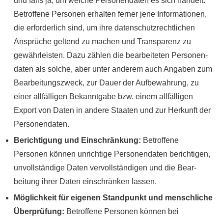
und falls ja, um welche Personen­daten es sich handelt.
Betroffene Personen erhalten ferner jene Infor­mationen,
die erforder­lich sind, um ihre daten­schutz­rechtlichen
Ansprüche geltend zu machen und Trans­parenz zu
gewähr­leisten. Dazu zählen die bearbeiteten Personen­
daten als solche, aber unter anderem auch Angaben zum
Bearbeitungs­zweck, zur Dauer der Auf­bewahrung, zu
einer all­fälligen Bekannt­gabe bzw. einem all­fälligen
Export von Daten in andere Staaten und zur Herkunft der
Personen­daten.
Berichtigung und Einschränkung:
Betroffene
Personen können unrichtige Personen­daten berichtigen,
unvoll­ständige Daten vervoll­ständigen und die Bear­
beitung ihrer Daten ein­schränken lassen.
Möglichkeit für eigenen Stand­punkt und mensch­liche
Überprüfung:
Betroffene Personen können bei