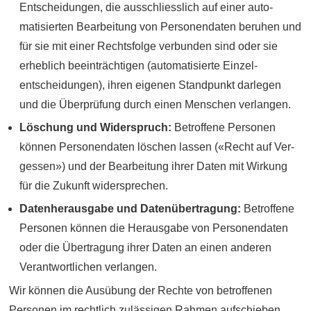
Entscheidungen, die ausschliess­lich auf einer auto­
matisierten Bearbeitung von Personen­daten beruhen und
für sie mit einer Rechts­folge verbunden sind oder sie
erheblich beein­trächtigen (auto­matisierte Einzel­
entscheidungen), ihren eigenen Stand­punkt darlegen
und die Über­prüfung durch einen Menschen verlangen.
Löschung und Widerspruch:
Betroffene Personen
können Personen­daten löschen lassen («Recht auf Ver­
gessen») und der Bear­beitung ihrer Daten mit Wirkung
für die Zukunft wider­sprechen.
Datenherausgabe und Datenübertragung:
Betroffene
Personen können die Heraus­gabe von Personen­daten
oder die Übe­rtragung ihrer Daten an einen anderen
Verant­wortlichen verlangen.
Wir können die Ausübung der Rechte von betroffenen
Personen im recht­lich zu­lässigen Rahmen auf­schieben,