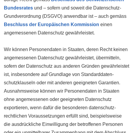
Bundesrates
und – sofern und soweit die Daten­schutz-
Grund­verordnung (DSGVO) anwendbar ist – auch gemäss
Beschluss der Euro­päischen Kommission
einen
angemessenen Daten­schutz gewährleistet.
Wir können Personen­daten in Staaten, deren Recht keinen
angemessenen Daten­schutz gewähr­leistet, über­mitteln,
sofern der Daten­schutz aus anderen Gründen gewährleistet
ist, insbesondere auf Grund­lage von Standard­daten­
schutzklauseln oder mit anderen geeigneten Garantien.
Ausnahms­weise können wir Personen­daten in Staaten
ohne angemessenen oder geeigneten Daten­schutz
exportieren, wenn dafür die besonderen daten­schutz­
rechtlichen Voraus­setzungen erfüllt sind, beispiels­weise
die aus­drückliche Ein­willigung der betroffenen Personen
oder ein unmittelbarer Zusammen­hang mit dem Abschluss