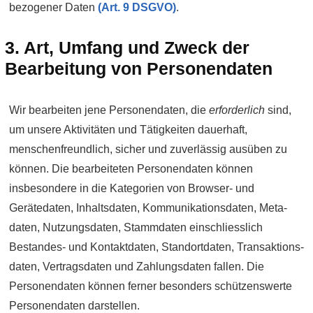
bezogener Daten
(Art. 9 DSGVO)
.
3. Art, Umfang und Zweck der
Bearbeitung von Personen­daten
Wir bearbeiten jene Personen­daten, die
erforderlich
sind,
um unsere Aktivitäten und Tätig­keiten dauerhaft,
menschen­freundlich, sicher und zuverlässig ausüben zu
können. Die bearbeiteten Personen­daten können
insbesondere in die Kategorien von Browser- und
Gerätedaten, Inhalts­daten, Kommuni­kations­daten, Meta­
daten, Nutzungs­daten, Stamm­daten einschliesslich
Bestandes- und Kontakt­daten, Standort­daten, Transaktions­
daten, Vertrags­daten und Zahlungs­daten fallen. Die
Personen­daten können ferner besonders schützens­werte
Personen­daten darstellen.