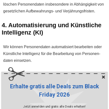
löschen Personen­daten insbesondere in Abhängigkeit von
gesetzlichen Aufbewahrungs- und Verjährungs­fristen.
4. Auto­matisierung und Künst­liche
Intelli­genz (KI)
Wir können Personendaten automatisiert bear­beiten oder
Künst­liche Intelli­genz für die Bear­beitung von Personen­
daten ein­setzen.
Wir können Profiling einsetzen, um auto­matisiert bestimmte
persön­liche Aspekte, die sich auf betroffene Personen
Erhalte gratis alle Deals zum Black
beziehen, zu bewerten. Profiling dient beispiels­weise der
Friday 2026
Analyse oder Vorher­sage von Inter­essen, Verhaltens­
weisen oder persön­lichen Vor­lieben.
Jetzt anmelden und gratis alle Deals erhalten!