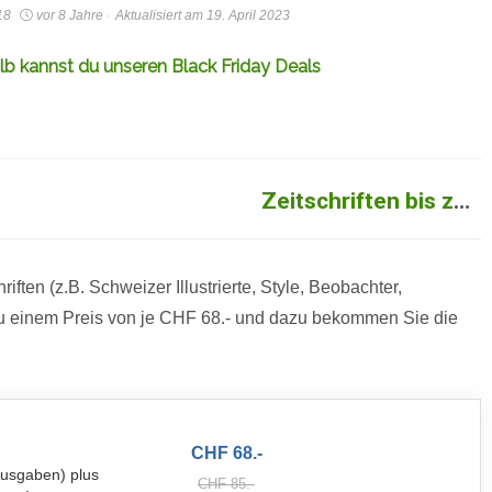
18
vor 8 Jahre
Aktualisiert am 19. April 2023
b kannst du unseren Black Friday Deals
Zeitschriften bis zu 47% günstiger, Vignette geschenkt
ften (z.B. Schweizer Illustrierte, Style, Beobachter,
zu einem Preis von je CHF 68.- und dazu bekommen Sie die
CHF 68.-
Ausgaben) plus
CHF 85.-