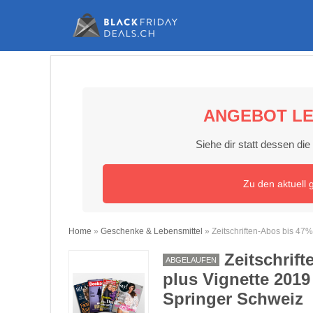
ANGEBOT LE
Siehe dir statt dessen di
Zu den aktuell 
Home
»
Geschenke & Lebensmittel
»
Zeitschriften-Abos bis 47%
Zeitschrif
ABGELAUFEN
plus Vignette 2019
Springer Schweiz