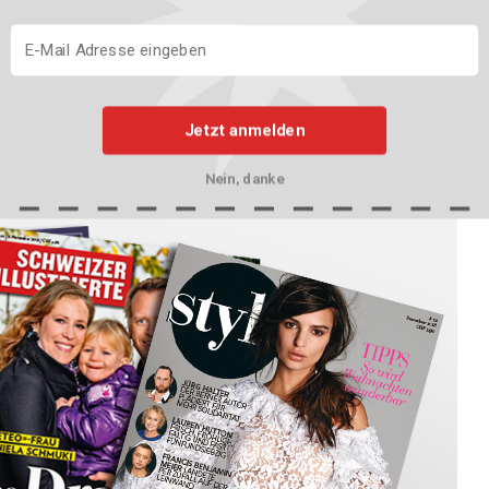
chriften-Abonnement erhalten Sie regelmässig eine
 in Ihren Briefkasten zugestellt. Übrigens: unsere Abos sind
de oder Nachbarn!
Jetzt anmelden
Nein, danke