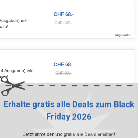
CHF 68.-
Ausgaben) inkl.
CHF 109.-
dazu!
Abgelaufen
CHF 68.-
14 Ausgaben) inkl.
CHF 83.-
dazu!
Abgelaufen
Erhalte gratis alle Deals zum Black
Friday 2026
CHF 68.-
 Ausgaben) inkl.
CHF 109.-
dazu!
Jetzt anmelden und gratis alle Deals erhalten!
Abgelaufen