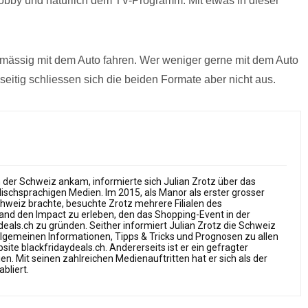
Hobby und natürlich dem TV-Programm. Mit etwas in dieser
gelmässig mit dem Auto fahren. Wer weniger gerne mit dem Auto
eitig schliessen sich die beiden Formate aber nicht aus.
in der Schweiz ankam, informierte sich Julian Zrotz über das
ischsprachigen Medien. Im 2015, als Manor als erster grosser
chweiz brachte, besuchte Zrotz mehrere Filialen des
nd den Impact zu erleben, den das Shopping-Event in der
deals.ch zu gründen. Seither informiert Julian Zrotz die Schweiz
 allgemeinen Informationen, Tipps & Tricks und Prognosen zu allen
te blackfridaydeals.ch. Andererseits ist er ein gefragter
. Mit seinen zahlreichen Medienauftritten hat er sich als der
bliert.