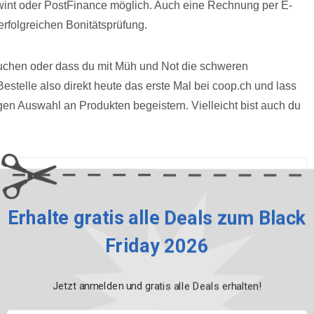
Twint oder PostFinance möglich. Auch eine Rechnung per E-
erfolgreichen Bonitätsprüfung.
 suchen oder dass du mit Müh und Not die schweren
telle also direkt heute das erste Mal bei coop.ch und lass
n Auswahl an Produkten begeistern. Vielleicht bist auch du
Erhalte gratis alle Deals zum Black
in der Schweiz ankam, informierte sich Julian Zrotz über das
ischsprachigen Medien. Im 2015, als Manor als erster grosser
Friday 2026
chweiz brachte, besuchte Zrotz mehrere Filialen des
nd den Impact zu erleben, den das Shopping-Event in der
deals.ch zu gründen. Seither informiert Julian Zrotz die Schweiz
 allgemeinen Informationen, Tipps & Tricks und Prognosen zu allen
Jetzt anmelden und gratis alle Deals erhalten!
te blackfridaydeals.ch. Andererseits ist er ein gefragter
. Mit seinen zahlreichen Medienauftritten hat er sich als der