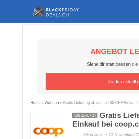
ANGEBOT LE
Siehe dir statt dessen di
Zu den aktuell 
Home
»
Wohnen
»
Gratis Lieferung ab einem 100 CHF Einkauf 
Gratis Lie
ABGELAUFEN
Einkauf bei coop.
Julian Zrotz
12. November 20