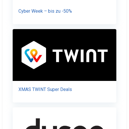
Cyber Week – bis zu -50%
XMAS TWINT Super Deals