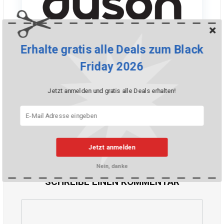
Erhalte gratis alle Deals zum Black
Friday 2026
Cyber Week: Spare bis zu CHF 250
Jetzt anmelden und gratis alle Deals erhalten!
Was meinst du dazu?
Jetzt anmelden
Nein, danke
SCHREIBE EINEN KOMMENTAR