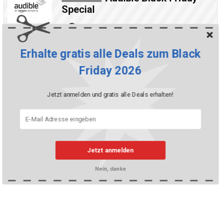
Special
Luca Keller
vor 3 Jahre
WEITERLESEN
Erhalte gratis alle Deals zum Black
Friday 2026
Jetzt anmelden und gratis alle Deals erhalten!
Jetzt anmelden
Nein, danke