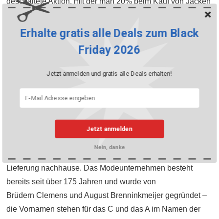
geschaltete Aktion, mit der man 20% beim Kauf von Jacken
und Mänteln sparen konnte. Der Rabatt ist derselbe wie am
Black Friday, aber es wurde nicht das gesamte Sortiment
Erhalte gratis alle Deals zum Black
rabattiert. Wer gerade keine Jacken oder Mäntel gekauft
Friday 2026
hat, ging leer aus. Deshalb lohnt es sich auf den November
zu warten.
Jetzt anmelden und gratis alle Deals erhalten!
Das macht C&A als Händler aus
Insgesamt beschäftigt C&A über 31’000 Menschen in
Jetzt anmelden
Europa (Stand 2020). Seit 2014 gibt’s das C&A Modehaus
Nein, danke
auch in der Schweiz als Onlineshop für die bequeme
Lieferung nachhause. Das Modeunternehmen besteht
bereits seit über 175 Jahren und wurde von
Brüdern Clemens und August Brenninkmeijer gegründet –
die Vornamen stehen für das C und das A im Namen der