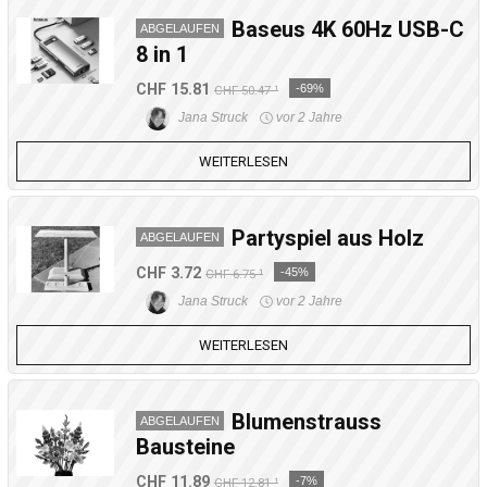
Baseus 4K 60Hz USB-C
ABGELAUFEN
8 in 1
CHF 15.81
-69%
CHF 50.47 ¹
Jana Struck
vor 2 Jahre
WEITERLESEN
Partyspiel aus Holz
ABGELAUFEN
CHF 3.72
-45%
CHF 6.75 ¹
Jana Struck
vor 2 Jahre
WEITERLESEN
Blumenstrauss
ABGELAUFEN
Bausteine
CHF 11.89
-7%
CHF 12.81 ¹