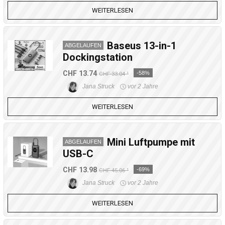
WEITERLESEN
Baseus 13-in-1
ABGELAUFEN
Dockingstation
CHF 13.74
-58%
CHF 33.04 ¹
Jana Struck
vor 2 Jahre
WEITERLESEN
Mini Luftpumpe mit
ABGELAUFEN
USB-C
CHF 13.98
-69%
CHF 45.06 ¹
Jana Struck
vor 2 Jahre
WEITERLESEN