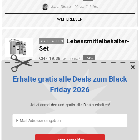
Jana Struck
vor 2 Jahre
WEITERLESEN
Lebensmittelbehälter-
ABGELAUFEN
Set
CHF 19.38
-74%
CHF 73.53 ¹
Jana Struck
vor 2 Jahre
Erhalte gratis alle Deals zum Black
WEITERLESEN
Friday 2026
Bis zu 80% Rabatt bei
ABGELAUFEN
Jetzt anmelden und gratis alle Deals erhalten!
AliExpress
Luca Keller
vor 2 Jahre
WEITERLESEN
Jetzt anmelden