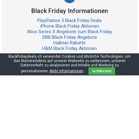
Black Friday Informationen
PlayStation 5 Black Friday Deals
iPhone Black Friday Aktionen
Xbox Series X Angebote zum Black Friday
SBB Black Friday Angebote
Halbtax Rabatte
H&M Black Friday Aktionen
blackfridaydeals.ch verwendet Cookies und ähnliche Technologien, um
das Nutzererlebnis auf unserer Webseite zu verbessern, unseren
Datenverkehr zu analysieren und Inhalte und Werbung zu
personalisieren.
Mehr Informationen
.
schliessen
Copyright © 2026
Shopping Events Digital GmbH
Schachenstrasse 8, 6102 Malters
Datenschutzerklärung
|
Impressum
|
Publikationsrichtlinien
Wenn du etwas über unsere Website einkaufst, kann es sein, dass wir
dafür eine Provision erhalten. Für dich bleibt der Preis gleich.