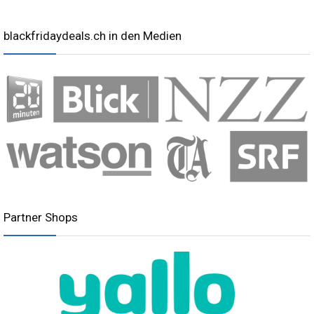
blackfridaydeals.ch in den Medien
Partner Shops