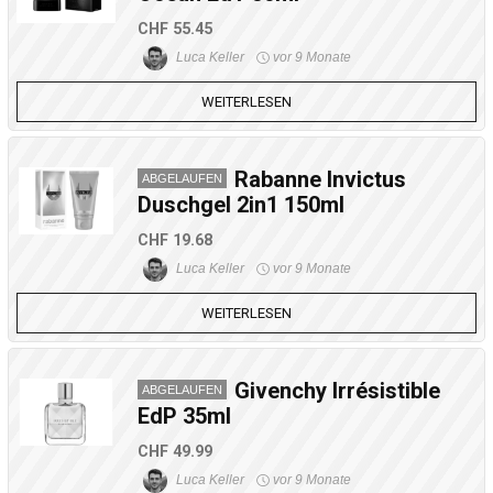
CHF 55.45
Luca Keller
vor 9 Monate
WEITERLESEN
Rabanne Invictus
ABGELAUFEN
Duschgel 2in1 150ml
CHF 19.68
Luca Keller
vor 9 Monate
WEITERLESEN
Givenchy Irrésistible
ABGELAUFEN
EdP 35ml
CHF 49.99
Luca Keller
vor 9 Monate