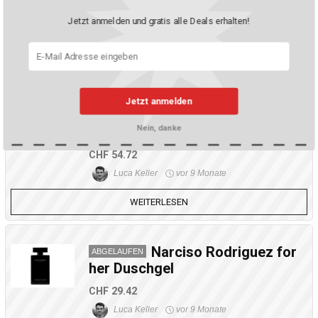
CHF 61.43
Jetzt anmelden und gratis alle Deals erhalten!
Luca Keller
vor 9 Monate
WEITERLESEN
Jetzt anmelden
Rabanne Million Gold
ABGELAUFEN
Nein, danke
Parfum Intense 50ml
CHF 54.72
Luca Keller
vor 9 Monate
WEITERLESEN
Narciso Rodriguez for
ABGELAUFEN
her Duschgel
CHF 29.42
Luca Keller
vor 9 Monate