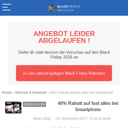
ANGEBOT LEIDER
ABGELAUFEN !
Siehe dir statt dessen die Vorschau auf den Black
Friday 2026 an
Zu den aktuell gültigen Black Friday Rabatten
Home
»
Wohnen & Haushalt
»
40% Rabatt auf fast alles bei Smartphoto
40% Rabatt auf fast alles bei
ABGELAUFEN
Smartphoto
Julian Zrotz
24. November 2017
vor 9 Jahre