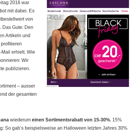
itag 2016 war
ot mit dabei. Es
tbestellwert von
. Das Gute: Den
en Artikeln und
profitieren
Mail erhielt. Wie
bonnieren: Wir
e publizieren.
ortiment – ausser
hrend der gesamten
cana
wiederum
einen Sortimentsrabatt von 15-30%.
15%
ig: So gab’s beispielsweise an Halloween letzten Jahres 30%