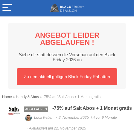
ANGEBOT LEIDER
ABGELAUFEN !
Siehe dir statt dessen die Vorschau auf den Black
Friday 2026 an
Zu den aktuell gültigen Black Friday Rabatten
Home
»
Handy & Abos
»
-75% auf Salt Abos + 1 Monat gratis
-75% auf Salt Abos + 1 Monat gratis
ABGELAUFEN
Luca Keller
2. November 2025
vor 9 Monate
Aktualisiert am 22. November 2025