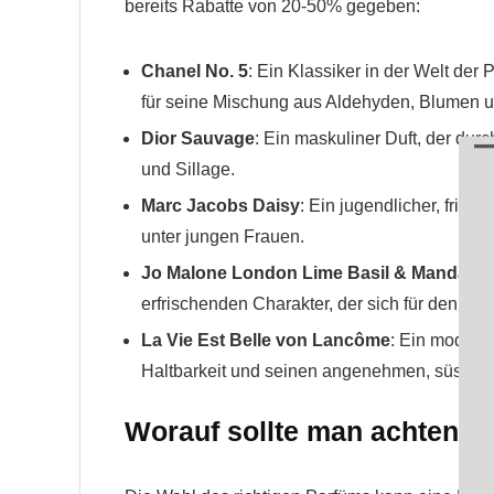
bereits Rabatte von 20-50% gegeben:
Chanel No. 5
: Ein Klassiker in der Welt der
für seine Mischung aus Aldehyden, Blumen u
Dior Sauvage
: Ein maskuliner Duft, der dur
und Sillage.
Marc Jacobs Daisy
: Ein jugendlicher, frisc
unter jungen Frauen.
Jo Malone London Lime Basil & Mandarin
erfrischenden Charakter, der sich für den täg
La Vie Est Belle von Lancôme
: Ein moderne
Haltbarkeit und seinen angenehmen, süssen D
Worauf sollte man achten b