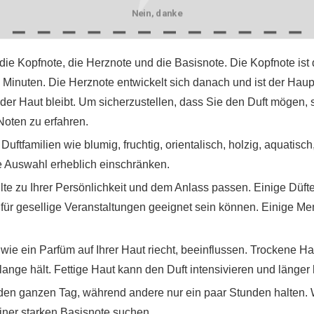
sforderung sein, da es auf individuelle Vorlieben und den pers
Nein, danke
chtigen sollten:
die Kopfnote, die Herznote und die Basisnote. Die Kopfnote ist d
5 Minuten. Die Herznote entwickelt sich danach und ist der Hauptt
 der Haut bleibt. Um sicherzustellen, dass Sie den Duft mögen, 
 Noten zu erfahren.
Duftfamilien wie blumig, fruchtig, orientalisch, holzig, aquatis
e Auswahl erheblich einschränken.
ollte zu Ihrer Persönlichkeit und dem Anlass passen. Einige Düft
 für gesellige Veranstaltungen geeignet sein können. Einige 
.
 wie ein Parfüm auf Ihrer Haut riecht, beeinflussen. Trockene Ha
ange hält. Fettige Haut kann den Duft intensivieren und länger 
n den ganzen Tag, während andere nur ein paar Stunden halten.
einer starken Basisnote suchen.