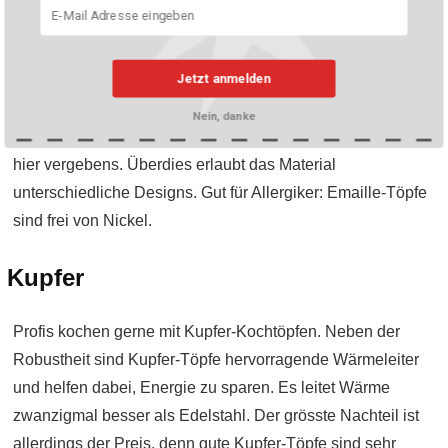
Emaille
Jetzt anmelden
Emaille erlebt derzeit ein Revival und wird (wieder)
beliebter. Das Material ist sehr widerstandsfähig und leicht.
Nein, danke
Zugleich leitet es Wärme sehr gut weiter. Rost sucht man
hier vergebens. Überdies erlaubt das Material
unterschiedliche Designs. Gut für Allergiker: Emaille-Töpfe
sind frei von Nickel.
Kupfer
Profis kochen gerne mit Kupfer-Kochtöpfen. Neben der
Robustheit sind Kupfer-Töpfe hervorragende Wärmeleiter
und helfen dabei, Energie zu sparen. Es leitet Wärme
zwanzigmal besser als Edelstahl. Der grösste Nachteil ist
allerdings der Preis, denn gute Kupfer-Töpfe sind sehr