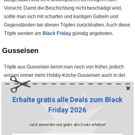
Vorsicht: Damit die Beschichtung nicht beschädigt wird,
sollte man sich mit scharfen und kantigen Gabeln und
Gegenständen bei diesen Töpfen zurückhalten. Auch diese
Töpfe werden am
Black Friday
günstig angeboten.
Gusseisen
Töpfe aus Gusseisen kennt man noch von früher, jedoch
wissen immer mehr Hobby-Köche Gusseisen auch in der
heutigen Zeit zu schätzen. Die sehr schweren Töpfe sind
quasi unverwüstlich und deshalb sehr langlebig. Der
Erhalte gratis alle Deals zum Black
grösste Vorteil: Das Material speichert Wärme und sorgt für
Friday 2026
einen intensiven Eigengeschmack der darin zubereiteten
Lebensmittel. Zugleich kann man Gusseisen bedenkenlos
Jetzt anmelden und gratis alle Deals erhalten!
in den Backofen oder sogar aufs offene Feuer stellen.