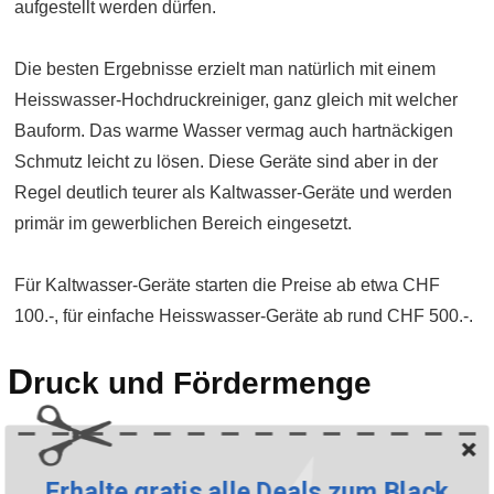
aufgestellt werden dürfen.
Die besten Ergebnisse erzielt man natürlich mit einem
Heisswasser-Hochdruckreiniger, ganz gleich mit welcher
Bauform. Das warme Wasser vermag auch hartnäckigen
Schmutz leicht zu lösen. Diese Geräte sind aber in der
Regel deutlich teurer als Kaltwasser-Geräte und werden
primär im gewerblichen Bereich eingesetzt.
Für Kaltwasser-Geräte starten die Preise ab etwa CHF
100.-, für einfache Heisswasser-Geräte ab rund CHF 500.-.
D
ruck und Fördermenge
Bei Hochdruckreinigern wird das Wasser mit starkem Druck
aus der Düse gedrückt. Die daraus entstehende Kraft trifft
Erhalte gratis alle Deals zum Black