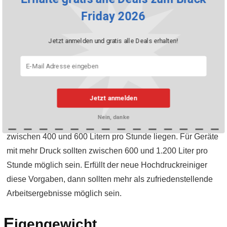
auf die verschmutzte Oberfläche und löst den Dreck ab. Ist
Friday 2026
man selbst nur ein Gelegenheitsnutzer, dann sollte man zu
Einsteigergeräten mit einem Druck ab 110 bar greifen. Wer
Jetzt anmelden und gratis alle Deals erhalten!
etwas mehr Power benötigt und für den Fall der Fälle
gewappnet sein möchte, der sollte sich für ein Gerät mit
einem Druck ab 150 bar entscheiden.
Jetzt anmelden
In direktem Zusammenhang mit dem Druck steht die
Nein, danke
Fördermenge. Bei brauchbaren Geräten sollte dieser Wert
zwischen 400 und 600 Litern pro Stunde liegen. Für Geräte
mit mehr Druck sollten zwischen 600 und 1.200 Liter pro
Stunde möglich sein. Erfüllt der neue Hochdruckreiniger
diese Vorgaben, dann sollten mehr als zufriedenstellende
Arbeitsergebnisse möglich sein.
E
igengewicht