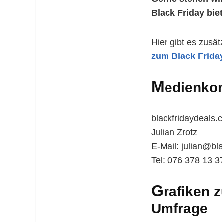
Black Friday bi
Hier gibt es zusät
zum Black Frida
M
edienkon
blackfridaydeals.
Julian Zrotz
E-Mail:
julian@bl
Tel: 076 378 13 3
G
rafiken 
Umfrage