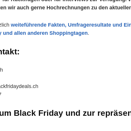
eten wir auch gerne Hochrechnungen zu den aktuellen
zlich
weiteführende Fakten, Umfrageresultate und E
y und allen anderen Shoppingtagen
.
takt:
ch
ackfridaydeals.ch
7
zum Black Friday und zur repräsen