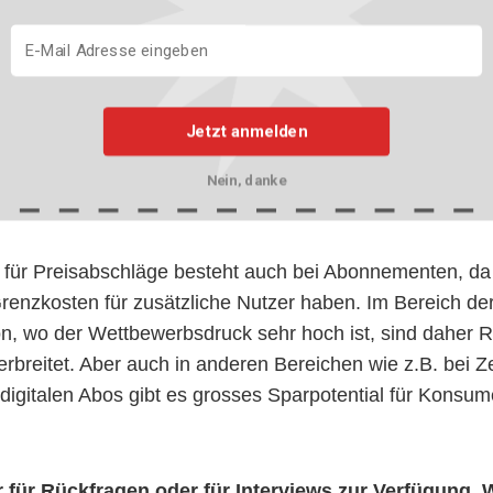
bote auf die Playstation 5 sein. In den vergangenen Ja
erengpässen nur sehr vereinzelt.
ysischen Produkten, sondern auch bei Dienstleistungen 
Jetzt anmelden
gen Angeboten profitieren. Ein Beispiel dafür sind Reisen
n, Hotels und Reiseplattformen bieten am Black Friday at
Nein, danke
f diverse Destinationen.
 für Preisabschläge besteht auch bei Abonnementen, da 
Grenzkosten für zusätzliche Nutzer haben. Im Bereich de
n, wo der Wettbewerbsdruck sehr hoch ist, sind daher R
breitet. Aber auch in anderen Bereichen wie z.B. bei Z
digitalen Abos gibt es grosses Sparpotential für Konsu
r für Rückfragen oder für Interviews zur Verfügung