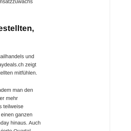
 Umsatzzuwachs
stellten,
tailhandels und
aydeals.ch zeigt
llten mitfühlen.
 indem man den
ler mehr
 teilweise
r einen ganzen
nday hinaus. Auch