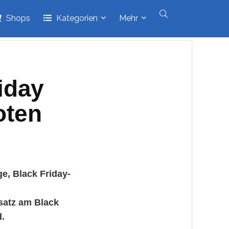
Shops
Kategorien
Mehr
iday
oten
ge, Black Friday-
satz am Black
d.