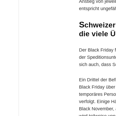
Anstieg von jewei
entspricht ungefäh
S
chweizeri
die viele 
Der Black Friday 
der Speditionsunt
sich auch, dass S
Ein Drittel der B
Black Friday über
temporäres Person
verfolgt. Einige 
Black November, 