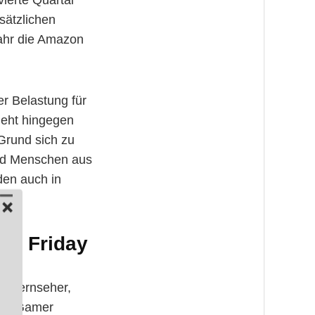
ierte Quartal
sätzlichen
Jahr die Amazon
er Belastung für
sieht hingegen
Grund sich zu
und Menschen aus
den auch in
ack Friday
ie Fernseher,
 für Gamer