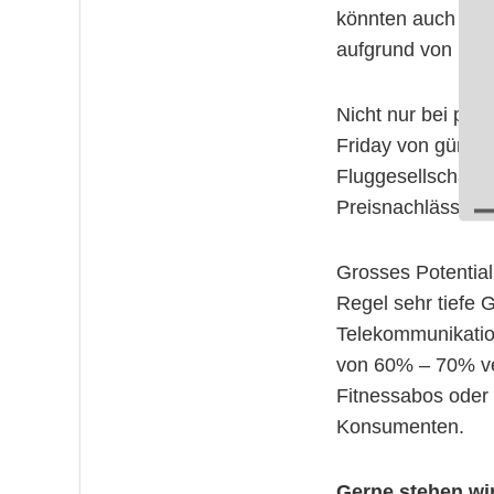
könnten auch Ange
aufgrund von Lief
Nicht nur bei ph
Friday von günsti
Fluggesellschafte
Preisnachlässe au
Grosses Potential
Regel sehr tiefe 
Telekommunikatio
von 60% – 70% ver
Fitnessabos oder 
Konsumenten.
Gerne stehen wi