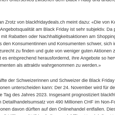
ian Zrotz von blackfridaydeals.ch meint dazu: «Die von
ebotsqualität am Black Friday ist sehr subjektiv. Da p
 mit Rabatten oder Nachhaltigkeitsaktionen am Shoppin
t es den Konsumentinnen und Konsumenten schwer, sich 
urecht zu finden und gute von weniger guten Aktionen 
st es entsprechend herausfordernd, ihre Angebote so he
umenten als attraktiv wahrgenommen zu werden.»
fte der Schweizerinnen und Schweizer die Black Friday
ionen unterscheiden kann: Der 24. November wird für de
e Tag des Jahres 2023. Insgesamt prognostiziert blackf
en Detailhandelsumsatz von 490 Millionen CHF im Non-F
ionen davon dürften auf den Onlinehandel entfallen. Die