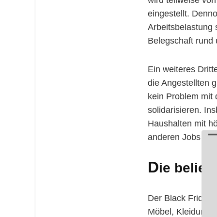
wird teilweise vo
eingestellt. Denn
Arbeitsbelastung 
Belegschaft rund 
Ein weiteres Dritt
die Angestellten g
kein Problem mit
solidarisieren. 
Haushalten mit h
anderen Jobs nor
D
ie belie
Der Black Friday i
Möbel, Kleidung o