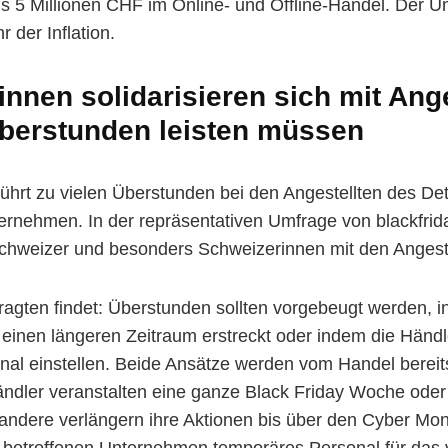
ls 5 Millionen CHF im Online- und Offline-Handel. Der
r der Inflation.
nnen solidarisieren sich mit Ange
Überstunden leisten müssen
führt zu vielen Überstunden bei den Angestellten des De
ernehmen. In der repräsentativen Umfrage von blackfrid
chweizer und besonders Schweizerinnen mit den Angeste
efragten findet: Überstunden sollten vorgebeugt werden,
 einen längeren Zeitraum erstreckt oder indem die Händ
al einstellen. Beide Ansätze werden vom Handel bereits
Händler veranstalten eine ganze Black Friday Woche ode
andere verlängern ihre Aktionen bis über den Cyber Mo