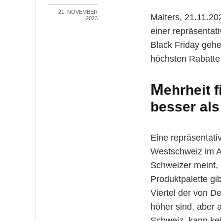
21. NOVEMBER
Malters, 21.11.20
2023
einer repräsenta
Black Friday gehe
höchsten Rabatte
M
ehrheit 
besser als
Eine repräsentati
Westschweiz im Au
Schweizer meint, 
Produktpalette gi
Viertel der von 
höher sind, aber 
Schweiz, kann ke