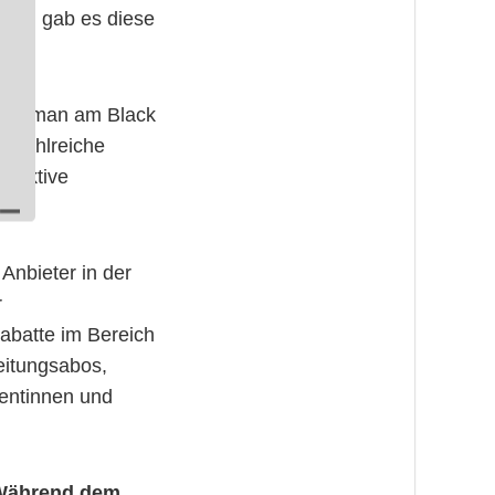
hren gab es diese
kann man am Black
. Zahlreiche
traktive
Anbieter in der
r
abatte im Bereich
eitungsabos,
mentinnen und
. Während dem