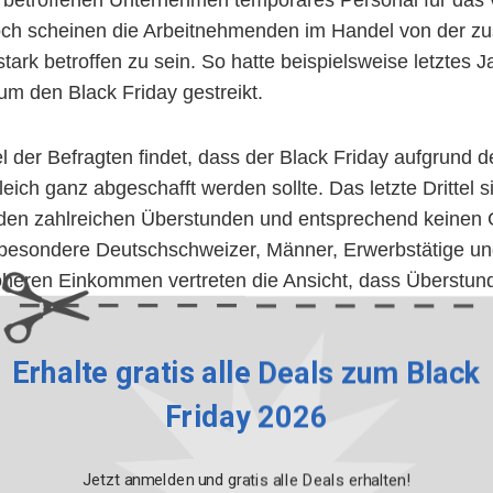
n betroffenen Unternehmen temporäres Personal für das v
och scheinen die Arbeitnehmenden im Handel von der zu
stark betroffen zu sein. So hatte beispielsweise letztes 
um den Black Friday gestreikt.
el der Befragten findet, dass der Black Friday aufgrund d
leich ganz abgeschafft werden sollte. Das letzte Drittel 
 den zahlreichen Überstunden und entsprechend keinen 
Insbesondere Deutschschweizer, Männer, Erwerbstätige 
öheren Einkommen vertreten die Ansicht, dass Überstun
mal sind und sehen deswegen keinen Handlungsbedarf.
Erhalte gratis alle Deals zum Black
btesten Produkt-Kategorien am Bl
Friday 2026
st vor allem für sehr hohe Rabatte auf einzelne Artikel w
der Kosmetik bekannt. Dieses Jahr speziell interessant
Jetzt anmelden und gratis alle Deals erhalten!