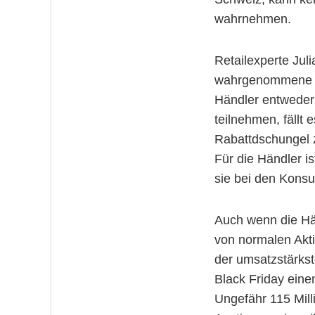
wahrnehmen.
Retailexperte Jul
wahrgenommene Ang
Händler entweder
teilnehmen, fäll
Rabattdschungel z
Für die Händler i
sie bei den Kons
Auch wenn die Häl
von normalen Akt
der umsatzstärkst
Black Friday ein
Ungefähr 115 Mill