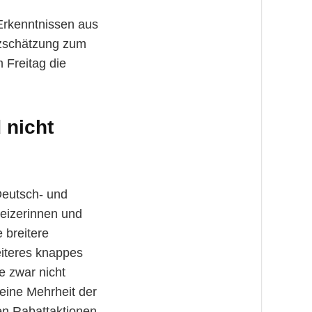
 Erkenntnissen aus
tzschätzung zum
 Freitag die
 nicht
Deutsch- und
weizerinnen und
 breitere
eiteres knappes
e zwar nicht
 eine Mehrheit der
en Rabattaktionen