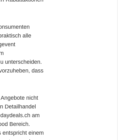
 Konsumenten
raktisch alle
gevent
im
zu unterscheiden.
rvorzuheben, dass
 Angebote nicht
n Detailhandel
ridaydeals.ch am
ood Bereich.
s entspricht einem