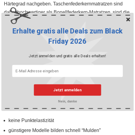
Härtegrad nachgeben. Taschenfederkernmatratzen sind
dabei hochwertiger als Bonellfederkern-Matratzen, sind die
Federn bei ersterer Variante doch einzeln in Stofftaschen
eingenäht.
Erhalte gratis alle Deals zum Black
Friday 2026
Vorteile
Jetzt anmelden und gratis alle Deals erhalten!
je nach Modell sehr günstig in der Anschaffung
Flächenelastizität
atmungsaktiv
Jetzt anmelden
auch mit einfachem Lattenrost nutzbar
Nein, danke
Nachteile
keine Punktelastizität
günstigere Modelle bilden schnell “Mulden”