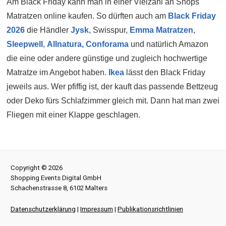
Am Black Friday kann man in einer Vielzahl an Shops
Matratzen online kaufen. So dürften auch am
Black Friday
2026
die Händler
Jysk
, Swisspur,
Emma Matratzen
,
Sleepwell
,
Allnatura,
Conforama
und natürlich Amazon
die eine oder andere günstige und zugleich hochwertige
Matratze im Angebot haben.
Ikea
lässt den Black Friday
jeweils aus. Wer pfiffig ist, der kauft das passende Bettzeug
oder Deko fürs Schlafzimmer gleich mit. Dann hat man zwei
Fliegen mit einer Klappe geschlagen.
Copyright © 2026
Shopping Events Digital GmbH
Schachenstrasse 8, 6102 Malters
Datenschutzerklärung
|
Impressum
|
Publikationsrichtlinien